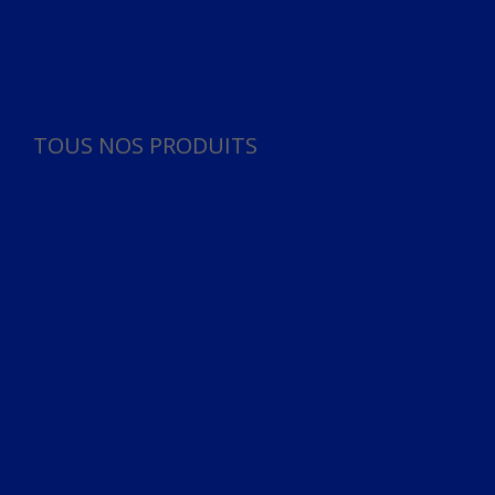
Panneau de gestion des cookies
TOUS NOS PRODUITS
TOUS NOS PRODUITS
Bureau
Microphone
Ordinateurs & Notebooks
Ordinateur
Ordinateur aio
Portable