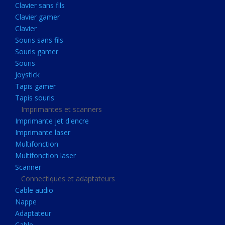
Clavier sans fils
Acquisition
Clavier gamer
Usb
Clavier
Controleur
Souris sans fils
Souris gamer
Ecrans, Audio et Caméras
Souris
Ecran lcd
Joystick
Projecteur
Tapis gamer
Tapis souris
Haut parleurs
Imprimantes et scanners
Casque audio
Imprimante jet d'encre
Imprimante laser
Webcam
Multifonction
Camera ip
Multifonction laser
Dictaphone
Scanner
Connectiques et adaptateurs
Fixation ecran
Cable audio
Claviers, Souris
Nappe
Adaptateur
Clavier sans fils
Cable