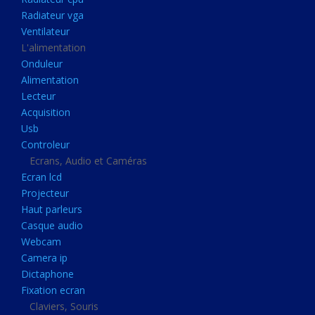
Disque dur portable
Radiateur vga
Disque dur externe
Ventilateur
L'alimentation
Mémoire usb
Onduleur
Mémoire appareil photo
Alimentation
Lecteur
Sauvegarde
Acquisition
Graveur dvd
Usb
Refroidissement
Controleur
Ecrans, Audio et Caméras
Radiateur cpu
Ecran lcd
Radiateur vga
Projecteur
Haut parleurs
Ventilateur
Casque audio
L'alimentation
Webcam
Onduleur
Camera ip
Dictaphone
Alimentation
Fixation ecran
Lecteur
Claviers, Souris