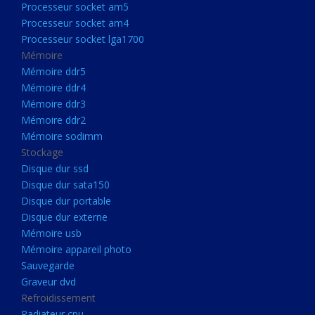
Processeur socket am5
Processeurs
Processeur socket am4
Processeur Socket LGA1851
Processeur socket lga1700
Processeur socket am5
Mémoire
Mémoire ddr5
Processeur socket am4
Mémoire ddr4
Processeur socket lga1700
Mémoire ddr3
Mémoire ddr2
Mémoire
Mémoire sodimm
Mémoire ddr5
Stockage
Mémoire ddr4
Disque dur ssd
Disque dur sata150
Mémoire ddr3
Disque dur portable
Mémoire ddr2
Disque dur externe
Mémoire sodimm
Mémoire usb
Mémoire appareil photo
Stockage
Sauvegarde
Disque dur ssd
Graveur dvd
Refroidissement
Disque dur sata150
Radiateur cpu