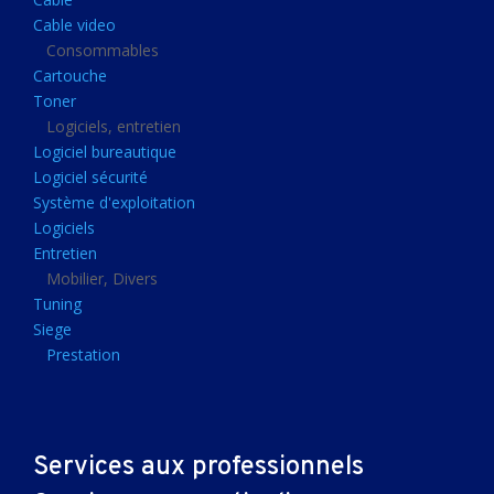
Clavier gamer
Cable video
Clavier
Consommables
Cartouche
Souris sans fils
Toner
Souris gamer
Logiciels, entretien
Logiciel bureautique
Souris
Logiciel sécurité
Joystick
Système d'exploitation
Tapis gamer
Logiciels
Entretien
Tapis souris
Mobilier, Divers
Imprimantes et scanners
Tuning
Siege
Imprimante jet d'encre
Prestation
Imprimante laser
Multifonction
Multifonction laser
Services aux professionnels
Scanner