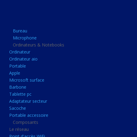
Apple
Microsoft surface
Barbone
Bureau
Tablette pc
Microphone
Adaptateur secteur
Ordinateurs & Notebooks
Ordinateur
Sacoche
Ordinateur aio
Portable accessoire
Portable
Composants
Apple
Microsoft surface
Le réseau
Barbone
Point d'accès WiFi
Tablette pc
Adaptateur secteur
Cpl
Sacoche
Reseaux
Portable accessoire
Boitiers
Composants
Le réseau
Boitier
Point d'accès WiFi