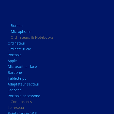
Apple
Microsoft surface
Barbone
Bureau
Tablette pc
Microphone
Adaptateur secteur
Ordinateurs & Notebooks
Ordinateur
Sacoche
Ordinateur aio
Portable accessoire
Portable
Composants
Apple
Microsoft surface
Le réseau
Barbone
Point d'accès WiFi
Tablette pc
Adaptateur secteur
Cpl
Sacoche
Reseaux
Portable accessoire
Boitiers
Composants
Le réseau
Boitier
Point d'accès WiFi