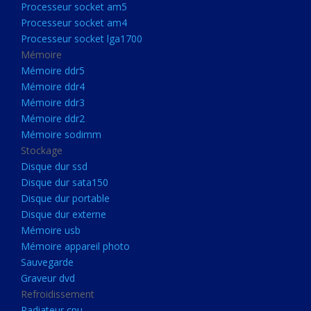
Processeur socket am5
Processeurs
Processeur socket am4
Processeur Socket LGA1851
Processeur socket lga1700
Processeur socket am5
Mémoire
Mémoire ddr5
Processeur socket am4
Mémoire ddr4
Processeur socket lga1700
Mémoire ddr3
Mémoire ddr2
Mémoire
Mémoire sodimm
Mémoire ddr5
Stockage
Mémoire ddr4
Disque dur ssd
Disque dur sata150
Mémoire ddr3
Disque dur portable
Mémoire ddr2
Disque dur externe
Mémoire sodimm
Mémoire usb
Mémoire appareil photo
Stockage
Sauvegarde
Disque dur ssd
Graveur dvd
Refroidissement
Disque dur sata150
Radiateur cpu