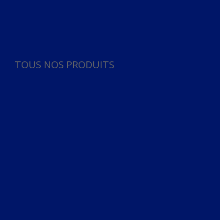
Panneau de gestion des cookies
TOUS NOS PRODUITS
TOUS NOS PRODUITS
Bureau
Microphone
Ordinateurs & Notebooks
Ordinateur
Ordinateur aio
Portable