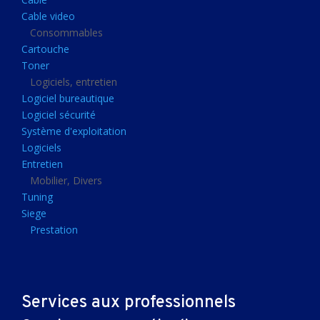
Clavier gamer
Cable video
Clavier
Consommables
Cartouche
Souris sans fils
Toner
Souris gamer
Logiciels, entretien
Logiciel bureautique
Souris
Logiciel sécurité
Joystick
Système d'exploitation
Tapis gamer
Logiciels
Entretien
Tapis souris
Mobilier, Divers
Imprimantes et scanners
Tuning
Siege
Imprimante jet d'encre
Prestation
Imprimante laser
Multifonction
Multifonction laser
Services aux professionnels
Scanner