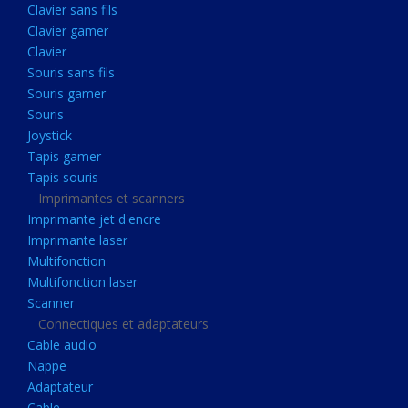
Clavier sans fils
Acquisition
Clavier gamer
Usb
Clavier
Controleur
Souris sans fils
Souris gamer
Ecrans, Audio et Caméras
Souris
Ecran lcd
Joystick
Projecteur
Tapis gamer
Tapis souris
Haut parleurs
Imprimantes et scanners
Casque audio
Imprimante jet d'encre
Imprimante laser
Webcam
Multifonction
Camera ip
Multifonction laser
Dictaphone
Scanner
Connectiques et adaptateurs
Fixation ecran
Cable audio
Claviers, Souris
Nappe
Adaptateur
Clavier sans fils
Cable