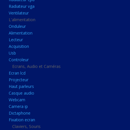
Disque dur portable
Radiateur vga
Disque dur externe
Ventilateur
L'alimentation
Mémoire usb
Onduleur
Mémoire appareil photo
Alimentation
Lecteur
Sauvegarde
Acquisition
Graveur dvd
Usb
Refroidissement
Controleur
Ecrans, Audio et Caméras
Radiateur cpu
Ecran lcd
Radiateur vga
Projecteur
Haut parleurs
Ventilateur
Casque audio
L'alimentation
Webcam
Onduleur
Camera ip
Dictaphone
Alimentation
Fixation ecran
Lecteur
Claviers, Souris