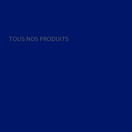
Panneau de gestion des cookies
TOUS NOS PRODUITS
TOUS NOS PRODUITS
Bureau
Microphone
Ordinateurs & Notebooks
Ordinateur
Ordinateur aio
Portable