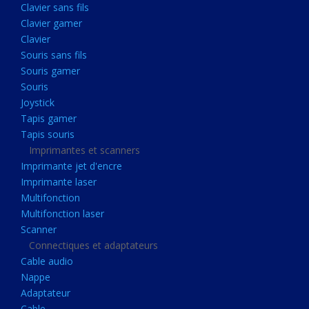
Clavier sans fils
Acquisition
Clavier gamer
Usb
Clavier
Controleur
Souris sans fils
Souris gamer
Ecrans, Audio et Caméras
Souris
Ecran lcd
Joystick
Projecteur
Tapis gamer
Tapis souris
Haut parleurs
Imprimantes et scanners
Casque audio
Imprimante jet d'encre
Imprimante laser
Webcam
Multifonction
Camera ip
Multifonction laser
Dictaphone
Scanner
Connectiques et adaptateurs
Fixation ecran
Cable audio
Claviers, Souris
Nappe
Adaptateur
Clavier sans fils
Cable