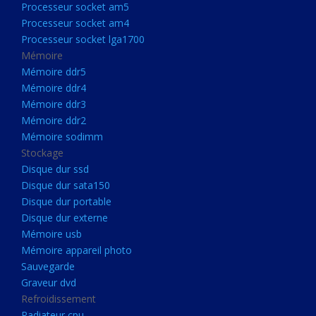
Processeur socket am5
Processeurs
Processeur socket am4
Processeur Socket LGA1851
Processeur socket lga1700
Processeur socket am5
Mémoire
Mémoire ddr5
Processeur socket am4
Mémoire ddr4
Processeur socket lga1700
Mémoire ddr3
Mémoire ddr2
Mémoire
Mémoire sodimm
Mémoire ddr5
Stockage
Mémoire ddr4
Disque dur ssd
Disque dur sata150
Mémoire ddr3
Disque dur portable
Mémoire ddr2
Disque dur externe
Mémoire sodimm
Mémoire usb
Mémoire appareil photo
Stockage
Sauvegarde
Disque dur ssd
Graveur dvd
Refroidissement
Disque dur sata150
Radiateur cpu