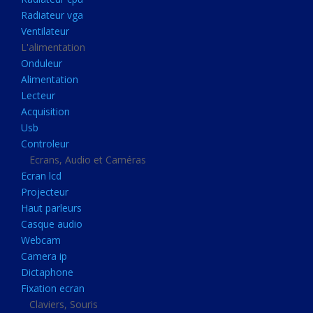
Disque dur portable
Radiateur vga
Disque dur externe
Ventilateur
L'alimentation
Mémoire usb
Onduleur
Mémoire appareil photo
Alimentation
Lecteur
Sauvegarde
Acquisition
Graveur dvd
Usb
Refroidissement
Controleur
Ecrans, Audio et Caméras
Radiateur cpu
Ecran lcd
Radiateur vga
Projecteur
Haut parleurs
Ventilateur
Casque audio
L'alimentation
Webcam
Onduleur
Camera ip
Dictaphone
Alimentation
Fixation ecran
Lecteur
Claviers, Souris