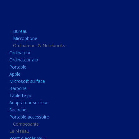
Apple
Microsoft surface
Barbone
Bureau
Tablette pc
Microphone
Adaptateur secteur
Ordinateurs & Notebooks
Ordinateur
Sacoche
Ordinateur aio
Portable accessoire
Portable
Composants
Apple
Microsoft surface
Le réseau
Barbone
Point d'accès WiFi
Tablette pc
Adaptateur secteur
Cpl
Sacoche
Reseaux
Portable accessoire
Boitiers
Composants
Le réseau
Boitier
Point d'accès WiFi