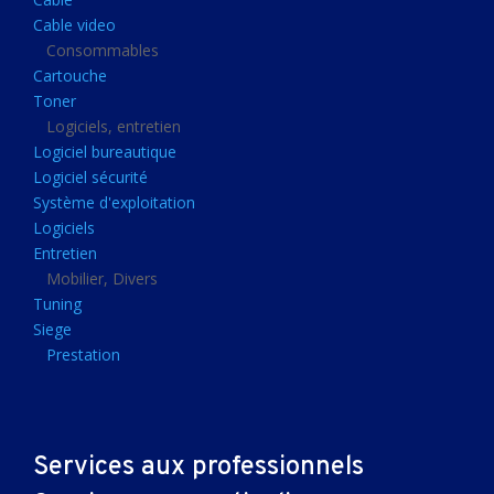
Clavier gamer
Cable video
Clavier
Consommables
Cartouche
Souris sans fils
Toner
Souris gamer
Logiciels, entretien
Logiciel bureautique
Souris
Logiciel sécurité
Joystick
Système d'exploitation
Tapis gamer
Logiciels
Entretien
Tapis souris
Mobilier, Divers
Imprimantes et scanners
Tuning
Siege
Imprimante jet d'encre
Prestation
Imprimante laser
Multifonction
Multifonction laser
Services aux professionnels
Scanner