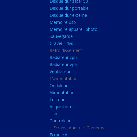
Disque dur sata150
Mémoire ddr4
Disque dur portable
Mémoire ddr3
Disque dur externe
Mémoire usb
Mémoire ddr2
Mémoire appareil photo
Mémoire sodimm
Sauvegarde
Stockage
Graveur dvd
Refroidissement
Disque dur ssd
Radiateur cpu
Disque dur sata150
Radiateur vga
Ventilateur
Disque dur portable
L'alimentation
Disque dur externe
Onduleur
Mémoire usb
Alimentation
Lecteur
Mémoire appareil pho
Acquisition
Sauvegarde
Usb
Controleur
Graveur dvd
Ecrans, Audio et Caméras
Refroidissement
Ecran lcd