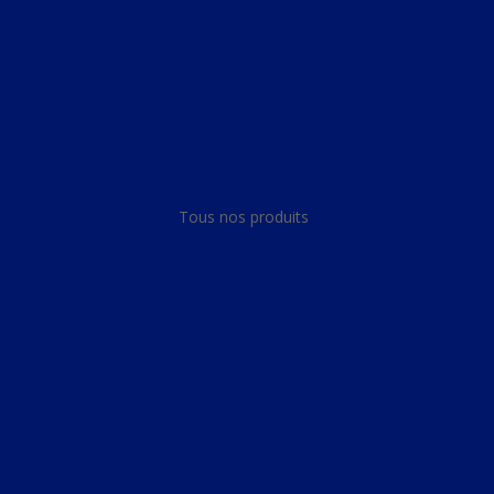
Panneau de gestion des cookies
Tous nos produits
Tous nos produits