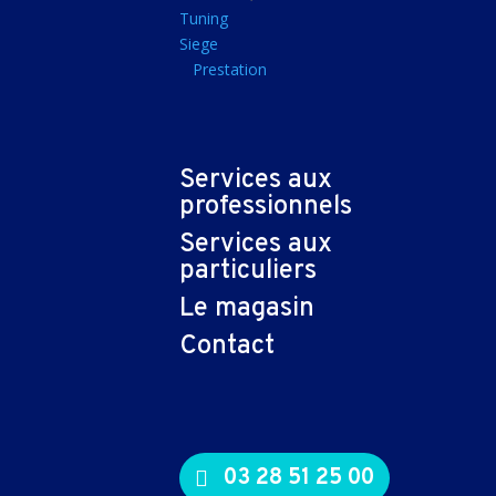
Tapis souris
Tuning
Siege
Imprimantes et sca
Prestation
Imprimante jet d'encr
Imprimante laser
Multifonction
Services aux
Multifonction laser
professionnels
Scanner
Services aux
Connectiques et ad
particuliers
Cable audio
Le magasin
Nappe
Contact
Adaptateur
Cable
Cable video
03 28 51 25 00
Consommables