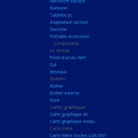
Microsoft surface
Portable accessoire
Barbone
Composants
Tablette pc
Adaptateur secteur
Le réseau
Sacoche
Point d'accès WiFi
Portable accessoire
Composants
Cpl
Le réseau
Reseaux
Point d'accès WiFi
Boitiers
Cpl
Reseaux
Boitier
Boitiers
Boitier externe
Boitier
Rack
Boitier externe
Rack
Cartes graphiques
Cartes graphiques
Carte graphique ati
Carte graphique ati
Carte graphique nvidia
Carte graphique nvidi
Carte mère
Carte mère
Carte Mère Socket LGA1851