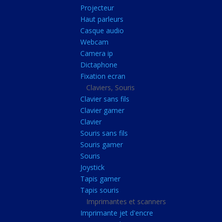
Radiateur cpu
Projecteur
Haut parleurs
Radiateur vga
Casque audio
Ventilateur
Webcam
Camera ip
L'alimentation
Dictaphone
Onduleur
Fixation ecran
Alimentation
Claviers, Souris
Clavier sans fils
Lecteur
Clavier gamer
Acquisition
Clavier
Souris sans fils
Usb
Souris gamer
Controleur
Souris
Ecrans, Audio et C
Joystick
Tapis gamer
Ecran lcd
Tapis souris
Projecteur
Imprimantes et scanners
Haut parleurs
Imprimante jet d'encre