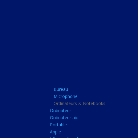
Bureau
Microphone
Ordinateurs & Note
Ordinateur
Ordinateur aio
Portable
Apple
Bureau
Microsoft surface
Microphone
Barbone
Ordinateurs & Notebooks
Ordinateur
Tablette pc
Ordinateur aio
Adaptateur secteur
Portable
Apple
Sacoche