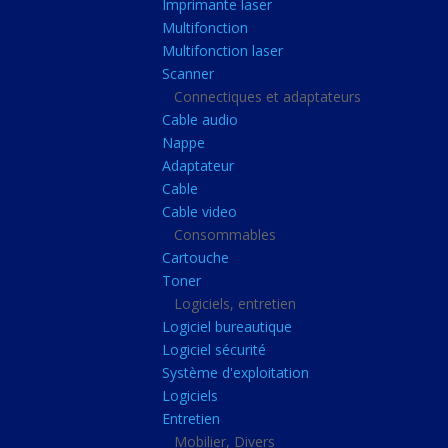
Imprimante laser
Casque audio
Multifonction
Webcam
Multifonction laser
Scanner
Camera ip
Connectiques et adaptateurs
Dictaphone
Cable audio
Fixation ecran
Nappe
Adaptateur
Claviers, Souris
Cable
Clavier sans fils
Cable video
Consommables
Clavier gamer
Cartouche
Clavier
Toner
Souris sans fils
Logiciels, entretien
Logiciel bureautique
Souris gamer
Logiciel sécurité
Souris
Système d'exploitation
Logiciels
Joystick
Entretien
Tapis gamer
Mobilier, Divers