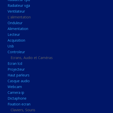
Disque dur portable
Radiateur vga
Disque dur externe
Ventilateur
L'alimentation
Mémoire usb
Onduleur
Mémoire appareil photo
Alimentation
Lecteur
Sauvegarde
Acquisition
Graveur dvd
Usb
Refroidissement
Controleur
Ecrans, Audio et Caméras
Radiateur cpu
Ecran lcd
Radiateur vga
Projecteur
Haut parleurs
Ventilateur
Casque audio
L'alimentation
Webcam
Onduleur
Camera ip
Dictaphone
Alimentation
Fixation ecran
Lecteur
Claviers, Souris