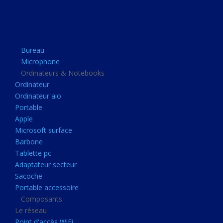
Apple
Microsoft surface
Barbone
Bureau
Tablette pc
Microphone
Adaptateur secteur
Ordinateurs & Notebooks
Ordinateur
Sacoche
Ordinateur aio
Portable accessoire
Portable
Composants
Apple
Microsoft surface
Le réseau
Barbone
Point d'accès WiFi
Tablette pc
Adaptateur secteur
Cpl
Sacoche
Reseaux
Portable accessoire
Boitiers
Composants
Le réseau
Boitier
Point d'accès WiFi