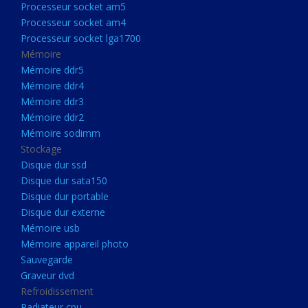
Processeur socket am5
Processeurs
Processeur socket am4
Processeur Socket LGA1851
Processeur socket lga1700
Processeur socket am5
Mémoire
Mémoire ddr5
Processeur socket am4
Mémoire ddr4
Processeur socket lga1700
Mémoire ddr3
Mémoire ddr2
Mémoire
Mémoire sodimm
Mémoire ddr5
Stockage
Mémoire ddr4
Disque dur ssd
Disque dur sata150
Mémoire ddr3
Disque dur portable
Mémoire ddr2
Disque dur externe
Mémoire sodimm
Mémoire usb
Mémoire appareil photo
Stockage
Sauvegarde
Disque dur ssd
Graveur dvd
Refroidissement
Disque dur sata150
Radiateur cpu