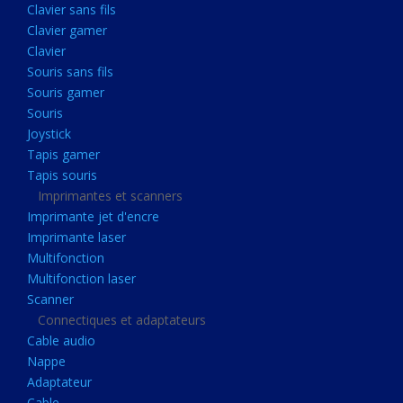
Clavier sans fils
Acquisition
Clavier gamer
Usb
Clavier
Controleur
Souris sans fils
Souris gamer
Ecrans, Audio et Caméras
Souris
Ecran lcd
Joystick
Projecteur
Tapis gamer
Tapis souris
Haut parleurs
Imprimantes et scanners
Casque audio
Imprimante jet d'encre
Imprimante laser
Webcam
Multifonction
Camera ip
Multifonction laser
Dictaphone
Scanner
Connectiques et adaptateurs
Fixation ecran
Cable audio
Claviers, Souris
Nappe
Adaptateur
Clavier sans fils
Cable