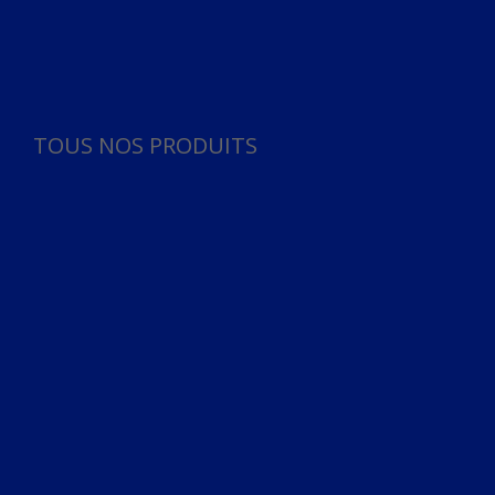
Panneau de gestion des cookies
TOUS NOS PRODUITS
TOUS NOS PRODUITS
Bureau
Microphone
Ordinateurs & Notebooks
Ordinateur
Ordinateur aio
Portable