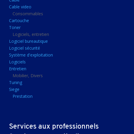
Clavier gamer
Cable video
Clavier
Consommables
Cartouche
Souris sans fils
Toner
Souris gamer
Logiciels, entretien
Logiciel bureautique
Souris
Logiciel sécurité
Joystick
Système d'exploitation
Tapis gamer
Logiciels
Entretien
Tapis souris
Mobilier, Divers
Imprimantes et scanners
Tuning
Siege
Imprimante jet d'encre
Prestation
Imprimante laser
Multifonction
Multifonction laser
Services aux professionnels
Scanner