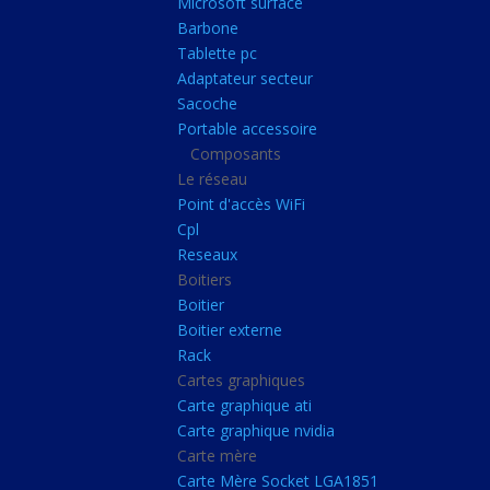
Microsoft surface
Portable accessoire
Barbone
Composants
Tablette pc
Adaptateur secteur
Le réseau
Sacoche
Point d'accès WiFi
Portable accessoire
Composants
Cpl
Le réseau
Reseaux
Point d'accès WiFi
Boitiers
Cpl
Reseaux
Boitier
Boitiers
Boitier externe
Boitier
Rack
Boitier externe
Rack
Cartes graphiques
Cartes graphiques
Carte graphique ati
Carte graphique ati
Carte graphique nvidia
Carte graphique nvidi
Carte mère
Carte mère
Carte Mère Socket LGA1851