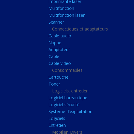
Imprimante laser
Casque audio
Multifonction
Webcam
Multifonction laser
Scanner
Camera ip
Connectiques et adaptateurs
Dictaphone
Cable audio
Fixation ecran
Nappe
Adaptateur
Claviers, Souris
Cable
Clavier sans fils
Cable video
Consommables
Clavier gamer
Cartouche
Clavier
Toner
Souris sans fils
Logiciels, entretien
Logiciel bureautique
Souris gamer
Logiciel sécurité
Souris
Système d'exploitation
Logiciels
Joystick
Entretien
Tapis gamer
Mobilier, Divers