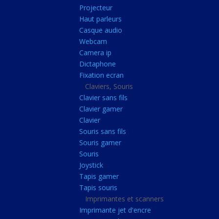
Radiateur cpu
Projecteur
Haut parleurs
Radiateur vga
Casque audio
Ventilateur
Webcam
Camera ip
L'alimentation
Dictaphone
Onduleur
Fixation ecran
Alimentation
Claviers, Souris
Clavier sans fils
Lecteur
Clavier gamer
Acquisition
Clavier
Souris sans fils
Usb
Souris gamer
Controleur
Souris
Ecrans, Audio et C
Joystick
Tapis gamer
Ecran lcd
Tapis souris
Projecteur
Imprimantes et scanners
Haut parleurs
Imprimante jet d'encre