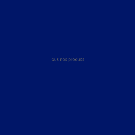
Panneau de gestion des cookies
Tous nos produits
Tous nos produits