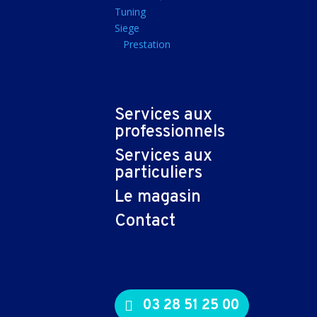
Tapis souris
Tuning
Siege
Imprimantes et sca
Prestation
Imprimante jet d'encr
Imprimante laser
Multifonction
Services aux
Multifonction laser
professionnels
Scanner
Services aux
Connectiques et ad
particuliers
Cable audio
Le magasin
Nappe
Contact
Adaptateur
Cable
Cable video
03 28 51 25 00
Consommables