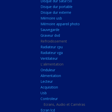
Disque dur sata150
Mémoire ddr4
Disque dur portable
Mémoire ddr3
Disque dur externe
Mémoire usb
Mémoire ddr2
Mémoire appareil photo
Mémoire sodimm
Sauvegarde
Stockage
Graveur dvd
Refroidissement
Disque dur ssd
Radiateur cpu
Disque dur sata150
Radiateur vga
Ventilateur
Disque dur portable
L'alimentation
Disque dur externe
Onduleur
Mémoire usb
Alimentation
Lecteur
Mémoire appareil pho
Acquisition
Sauvegarde
Usb
Controleur
Graveur dvd
Ecrans, Audio et Caméras
Refroidissement
Ecran lcd