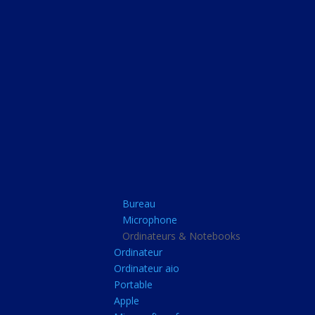
Bureau
Microphone
Ordinateurs & Note
Ordinateur
Ordinateur aio
Portable
Apple
Bureau
Microsoft surface
Microphone
Barbone
Ordinateurs & Notebooks
Ordinateur
Tablette pc
Ordinateur aio
Adaptateur secteur
Portable
Apple
Sacoche