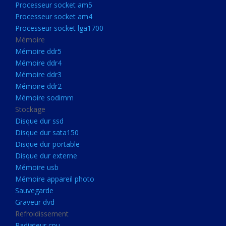
Processeur socket am5
Processeurs
Processeur socket am4
Processeur Socket LGA1851
Processeur socket lga1700
Processeur socket am5
Mémoire
Mémoire ddr5
Processeur socket am4
Mémoire ddr4
Processeur socket lga1700
Mémoire ddr3
Mémoire ddr2
Mémoire
Mémoire sodimm
Mémoire ddr5
Stockage
Mémoire ddr4
Disque dur ssd
Disque dur sata150
Mémoire ddr3
Disque dur portable
Mémoire ddr2
Disque dur externe
Mémoire sodimm
Mémoire usb
Mémoire appareil photo
Stockage
Sauvegarde
Disque dur ssd
Graveur dvd
Refroidissement
Disque dur sata150
Radiateur cpu