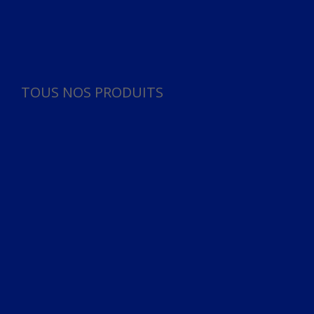
Panneau de gestion des cookies
TOUS NOS PRODUITS
TOUS NOS PRODUITS
Bureau
Microphone
Ordinateurs & Notebooks
Ordinateur
Ordinateur aio
Portable