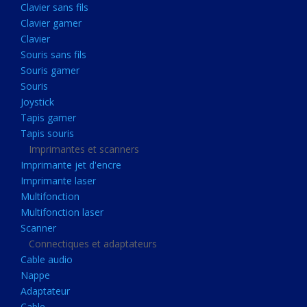
Clavier sans fils
Acquisition
Clavier gamer
Usb
Clavier
Controleur
Souris sans fils
Souris gamer
Ecrans, Audio et Caméras
Souris
Ecran lcd
Joystick
Projecteur
Tapis gamer
Tapis souris
Haut parleurs
Imprimantes et scanners
Casque audio
Imprimante jet d'encre
Imprimante laser
Webcam
Multifonction
Camera ip
Multifonction laser
Dictaphone
Scanner
Connectiques et adaptateurs
Fixation ecran
Cable audio
Claviers, Souris
Nappe
Adaptateur
Clavier sans fils
Cable