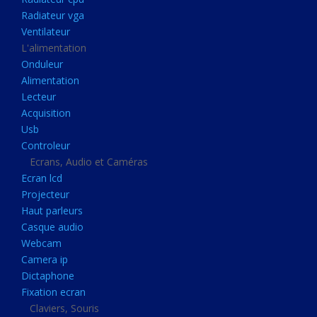
Disque dur portable
Radiateur vga
Disque dur externe
Ventilateur
L'alimentation
Mémoire usb
Onduleur
Mémoire appareil photo
Alimentation
Lecteur
Sauvegarde
Acquisition
Graveur dvd
Usb
Refroidissement
Controleur
Ecrans, Audio et Caméras
Radiateur cpu
Ecran lcd
Radiateur vga
Projecteur
Haut parleurs
Ventilateur
Casque audio
L'alimentation
Webcam
Onduleur
Camera ip
Dictaphone
Alimentation
Fixation ecran
Lecteur
Claviers, Souris