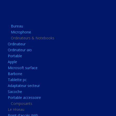
Apple
Microsoft surface
Barbone
Bureau
Tablette pc
Microphone
Adaptateur secteur
Ordinateurs & Notebooks
Ordinateur
Sacoche
Ordinateur aio
Portable accessoire
Portable
Composants
Apple
Microsoft surface
Le réseau
Barbone
Point d'accès WiFi
Tablette pc
Adaptateur secteur
Cpl
Sacoche
Reseaux
Portable accessoire
Boitiers
Composants
Le réseau
Boitier
Point d'accès WiFi