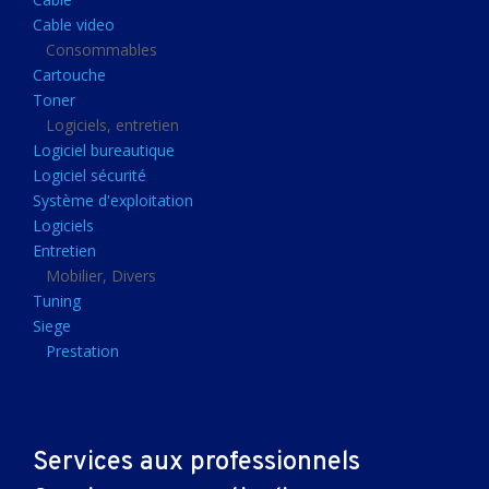
Clavier gamer
Cable video
Clavier
Consommables
Cartouche
Souris sans fils
Toner
Souris gamer
Logiciels, entretien
Logiciel bureautique
Souris
Logiciel sécurité
Joystick
Système d'exploitation
Tapis gamer
Logiciels
Entretien
Tapis souris
Mobilier, Divers
Imprimantes et scanners
Tuning
Siege
Imprimante jet d'encre
Prestation
Imprimante laser
Multifonction
Multifonction laser
Services aux professionnels
Scanner