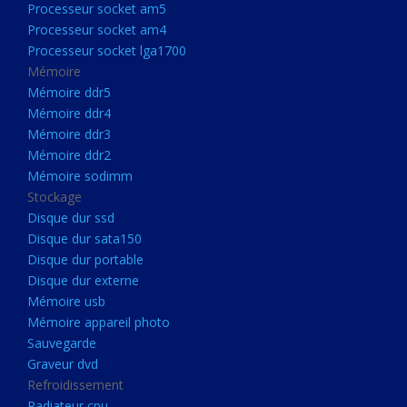
Processeur socket am5
Processeurs
Processeur socket am4
Processeur Socket LGA1851
Processeur socket lga1700
Processeur socket am5
Mémoire
Mémoire ddr5
Processeur socket am4
Mémoire ddr4
Processeur socket lga1700
Mémoire ddr3
Mémoire ddr2
Mémoire
Mémoire sodimm
Mémoire ddr5
Stockage
Mémoire ddr4
Disque dur ssd
Disque dur sata150
Mémoire ddr3
Disque dur portable
Mémoire ddr2
Disque dur externe
Mémoire sodimm
Mémoire usb
Mémoire appareil photo
Stockage
Sauvegarde
Disque dur ssd
Graveur dvd
Refroidissement
Disque dur sata150
Radiateur cpu