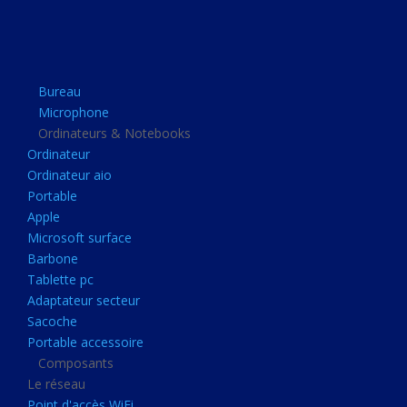
Apple
Microsoft surface
Barbone
Bureau
Tablette pc
Microphone
Adaptateur secteur
Ordinateurs & Notebooks
Ordinateur
Sacoche
Ordinateur aio
Portable accessoire
Portable
Composants
Apple
Microsoft surface
Le réseau
Barbone
Point d'accès WiFi
Tablette pc
Adaptateur secteur
Cpl
Sacoche
Reseaux
Portable accessoire
Boitiers
Composants
Le réseau
Boitier
Point d'accès WiFi