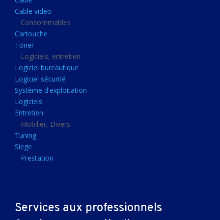
Clavier gamer
Cable video
Clavier
Consommables
Cartouche
Souris sans fils
Toner
Souris gamer
Logiciels, entretien
Logiciel bureautique
Souris
Logiciel sécurité
Joystick
Système d'exploitation
Tapis gamer
Logiciels
Entretien
Tapis souris
Mobilier, Divers
Imprimantes et scanners
Tuning
Siege
Imprimante jet d'encre
Prestation
Imprimante laser
Multifonction
Multifonction laser
Services aux professionnels
Scanner