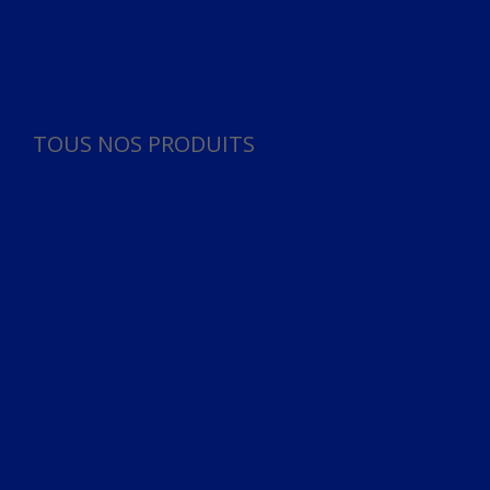
Panneau de gestion des cookies
TOUS NOS PRODUITS
TOUS NOS PRODUITS
Bureau
Microphone
Ordinateurs & Notebooks
Ordinateur
Ordinateur aio
Portable