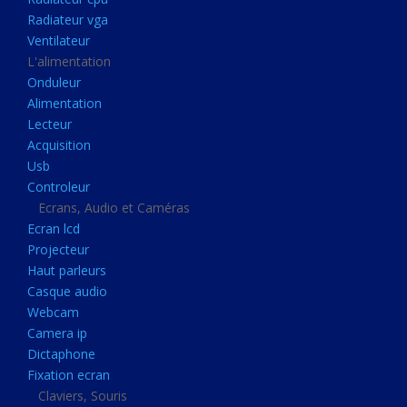
Disque dur portable
Radiateur vga
Disque dur externe
Ventilateur
L'alimentation
Mémoire usb
Onduleur
Mémoire appareil photo
Alimentation
Lecteur
Sauvegarde
Acquisition
Graveur dvd
Usb
Refroidissement
Controleur
Ecrans, Audio et Caméras
Radiateur cpu
Ecran lcd
Radiateur vga
Projecteur
Haut parleurs
Ventilateur
Casque audio
L'alimentation
Webcam
Onduleur
Camera ip
Dictaphone
Alimentation
Fixation ecran
Lecteur
Claviers, Souris