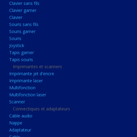
Clavier sans fils
Acquisition
Clavier gamer
Usb
Clavier
Controleur
Souris sans fils
Souris gamer
Ecrans, Audio et Caméras
Souris
Ecran lcd
Joystick
Projecteur
Tapis gamer
Tapis souris
Haut parleurs
Imprimantes et scanners
Casque audio
Imprimante jet d'encre
Imprimante laser
Webcam
Multifonction
Camera ip
Multifonction laser
Dictaphone
Scanner
Connectiques et adaptateurs
Fixation ecran
Cable audio
Claviers, Souris
Nappe
Adaptateur
Clavier sans fils
Cable