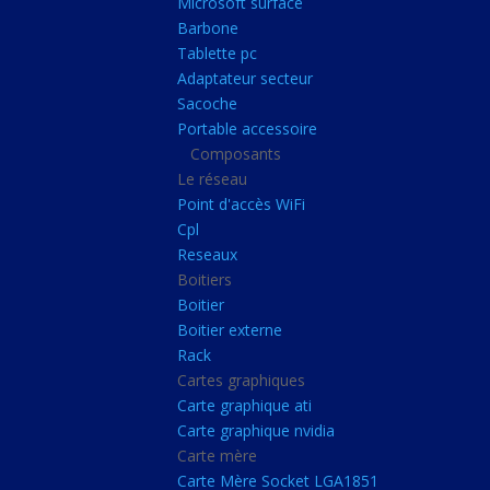
Microsoft surface
Portable accessoire
Barbone
Composants
Tablette pc
Adaptateur secteur
Le réseau
Sacoche
Point d'accès WiFi
Portable accessoire
Composants
Cpl
Le réseau
Reseaux
Point d'accès WiFi
Boitiers
Cpl
Reseaux
Boitier
Boitiers
Boitier externe
Boitier
Rack
Boitier externe
Rack
Cartes graphiques
Cartes graphiques
Carte graphique ati
Carte graphique ati
Carte graphique nvidia
Carte graphique nvidi
Carte mère
Carte mère
Carte Mère Socket LGA1851