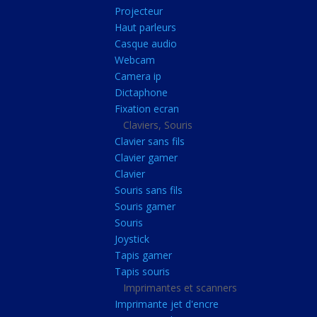
Radiateur cpu
Projecteur
Haut parleurs
Radiateur vga
Casque audio
Ventilateur
Webcam
Camera ip
L'alimentation
Dictaphone
Onduleur
Fixation ecran
Alimentation
Claviers, Souris
Clavier sans fils
Lecteur
Clavier gamer
Acquisition
Clavier
Souris sans fils
Usb
Souris gamer
Controleur
Souris
Ecrans, Audio et C
Joystick
Tapis gamer
Ecran lcd
Tapis souris
Projecteur
Imprimantes et scanners
Haut parleurs
Imprimante jet d'encre