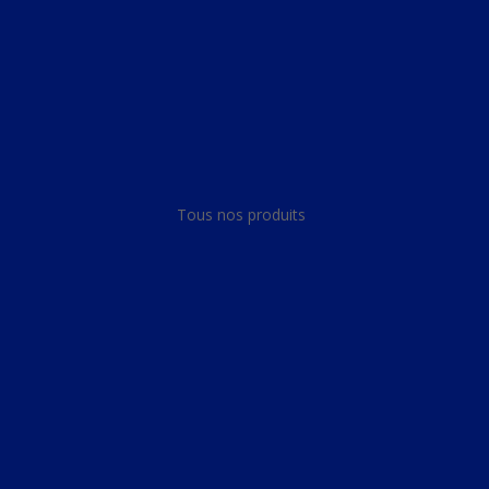
Panneau de gestion des cookies
Tous nos produits
Tous nos produits