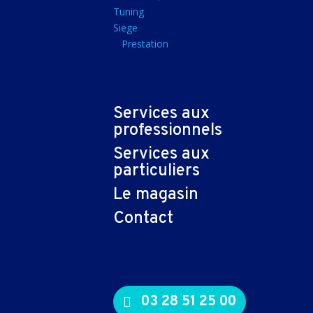
Tapis souris
Tuning
Siege
Imprimantes et sca
Prestation
Imprimante jet d'encr
Imprimante laser
Multifonction
Services aux
Multifonction laser
professionnels
Scanner
Services aux
Connectiques et ad
particuliers
Cable audio
Le magasin
Nappe
Contact
Adaptateur
Cable
Cable video
03 28 51 25 00
Consommables