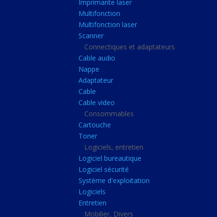
Imprimante laser
Casque audio
Multifonction
Webcam
Multifonction laser
Scanner
Camera ip
Connectiques et adaptateurs
Dictaphone
Cable audio
Fixation ecran
Nappe
Adaptateur
Claviers, Souris
Cable
Clavier sans fils
Cable video
Consommables
Clavier gamer
Cartouche
Clavier
Toner
Souris sans fils
Logiciels, entretien
Logiciel bureautique
Souris gamer
Logiciel sécurité
Souris
Système d'exploitation
Logiciels
Joystick
Entretien
Tapis gamer
Mobilier, Divers