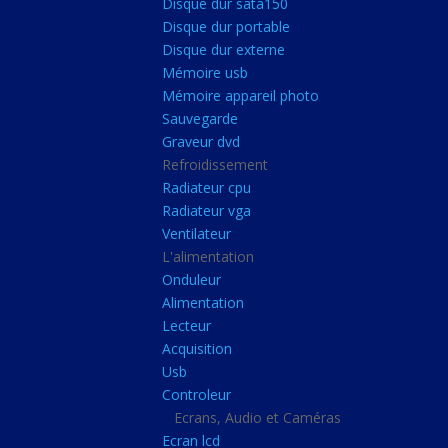
Disque dur sata150
Mémoire ddr4
Disque dur portable
Mémoire ddr3
Disque dur externe
Mémoire usb
Mémoire ddr2
Mémoire appareil photo
Mémoire sodimm
Sauvegarde
Stockage
Graveur dvd
Refroidissement
Disque dur ssd
Radiateur cpu
Disque dur sata150
Radiateur vga
Ventilateur
Disque dur portable
L'alimentation
Disque dur externe
Onduleur
Mémoire usb
Alimentation
Lecteur
Mémoire appareil pho
Acquisition
Sauvegarde
Usb
Controleur
Graveur dvd
Ecrans, Audio et Caméras
Refroidissement
Ecran lcd