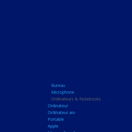
Bureau
Microphone
Ordinateurs & Note
Ordinateur
Ordinateur aio
Portable
Apple
Bureau
Microsoft surface
Microphone
Barbone
Ordinateurs & Notebooks
Ordinateur
Tablette pc
Ordinateur aio
Adaptateur secteur
Portable
Apple
Sacoche