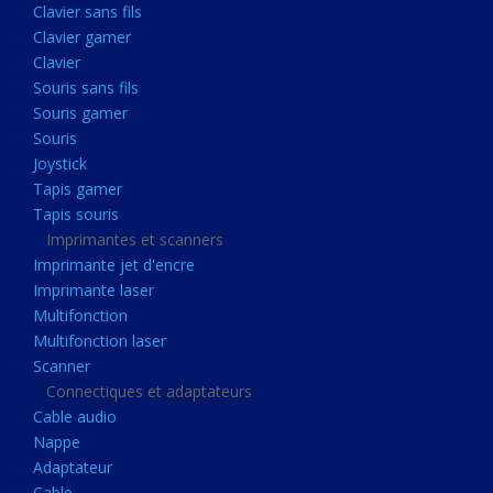
Clavier sans fils
Acquisition
Clavier gamer
Usb
Clavier
Controleur
Souris sans fils
Souris gamer
Ecrans, Audio et Caméras
Souris
Ecran lcd
Joystick
Projecteur
Tapis gamer
Tapis souris
Haut parleurs
Imprimantes et scanners
Casque audio
Imprimante jet d'encre
Imprimante laser
Webcam
Multifonction
Camera ip
Multifonction laser
Dictaphone
Scanner
Connectiques et adaptateurs
Fixation ecran
Cable audio
Claviers, Souris
Nappe
Adaptateur
Clavier sans fils
Cable