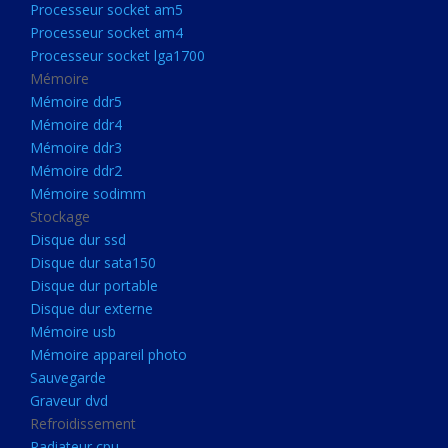
Processeur socket am5
Processeurs
Processeur socket am4
Processeur Socket LGA1851
Processeur socket lga1700
Processeur socket am5
Mémoire
Mémoire ddr5
Processeur socket am4
Mémoire ddr4
Processeur socket lga1700
Mémoire ddr3
Mémoire ddr2
Mémoire
Mémoire sodimm
Mémoire ddr5
Stockage
Mémoire ddr4
Disque dur ssd
Disque dur sata150
Mémoire ddr3
Disque dur portable
Mémoire ddr2
Disque dur externe
Mémoire sodimm
Mémoire usb
Mémoire appareil photo
Stockage
Sauvegarde
Disque dur ssd
Graveur dvd
Refroidissement
Disque dur sata150
Radiateur cpu