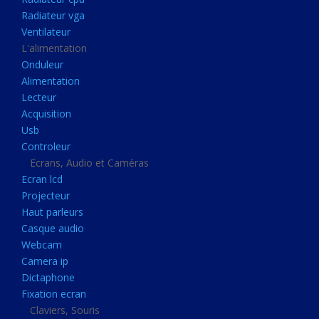
Disque dur portable
Radiateur vga
Disque dur externe
Ventilateur
L'alimentation
Mémoire usb
Onduleur
Mémoire appareil photo
Alimentation
Lecteur
Sauvegarde
Acquisition
Graveur dvd
Usb
Refroidissement
Controleur
Ecrans, Audio et Caméras
Radiateur cpu
Ecran lcd
Radiateur vga
Projecteur
Haut parleurs
Ventilateur
Casque audio
L'alimentation
Webcam
Onduleur
Camera ip
Dictaphone
Alimentation
Fixation ecran
Lecteur
Claviers, Souris