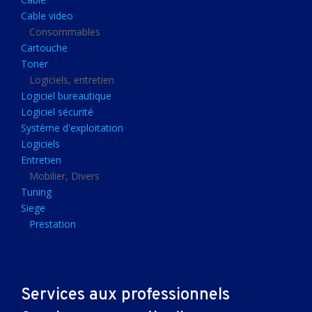
Clavier gamer
Cable video
Clavier
Consommables
Cartouche
Souris sans fils
Toner
Souris gamer
Logiciels, entretien
Logiciel bureautique
Souris
Logiciel sécurité
Joystick
Système d'exploitation
Tapis gamer
Logiciels
Entretien
Tapis souris
Mobilier, Divers
Imprimantes et scanners
Tuning
Siege
Imprimante jet d'encre
Prestation
Imprimante laser
Multifonction
Multifonction laser
Services aux professionnels
Scanner