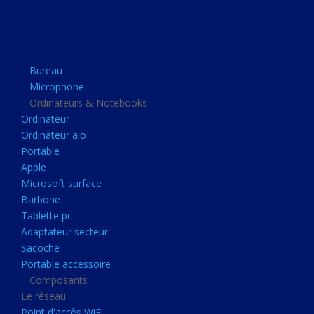
Apple
Microsoft surface
Barbone
Bureau
Tablette pc
Microphone
Adaptateur secteur
Ordinateurs & Notebooks
Ordinateur
Sacoche
Ordinateur aio
Portable accessoire
Portable
Composants
Apple
Microsoft surface
Le réseau
Barbone
Point d'accès WiFi
Tablette pc
Adaptateur secteur
Cpl
Sacoche
Reseaux
Portable accessoire
Boitiers
Composants
Le réseau
Boitier
Point d'accès WiFi