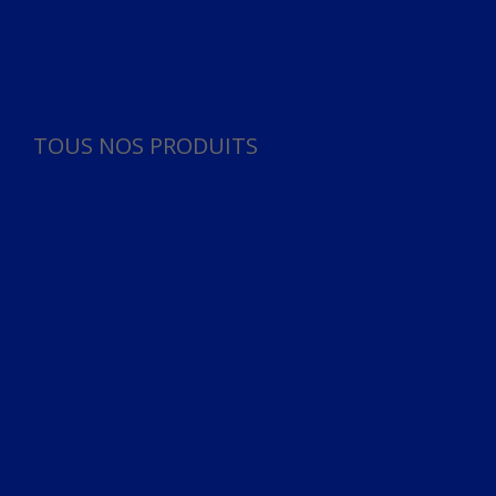
Panneau de gestion des cookies
TOUS NOS PRODUITS
TOUS NOS PRODUITS
Bureau
Microphone
Ordinateurs & Notebooks
Ordinateur
Ordinateur aio
Portable