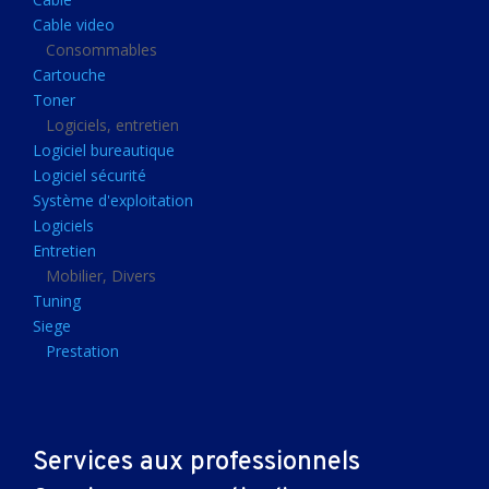
Clavier gamer
Cable video
Clavier
Consommables
Cartouche
Souris sans fils
Toner
Souris gamer
Logiciels, entretien
Logiciel bureautique
Souris
Logiciel sécurité
Joystick
Système d'exploitation
Tapis gamer
Logiciels
Entretien
Tapis souris
Mobilier, Divers
Imprimantes et scanners
Tuning
Siege
Imprimante jet d'encre
Prestation
Imprimante laser
Multifonction
Multifonction laser
Services aux professionnels
Scanner