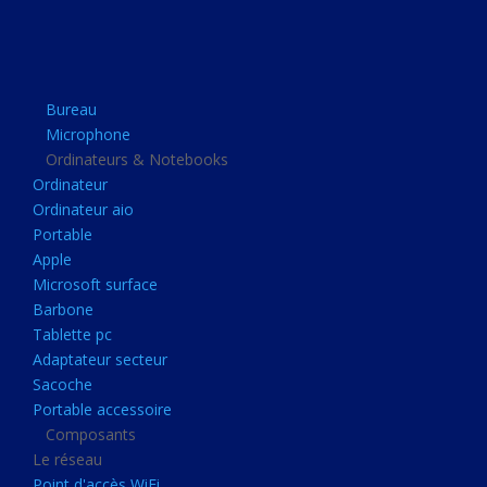
Apple
Microsoft surface
Barbone
Bureau
Tablette pc
Microphone
Adaptateur secteur
Ordinateurs & Notebooks
Ordinateur
Sacoche
Ordinateur aio
Portable accessoire
Portable
Composants
Apple
Microsoft surface
Le réseau
Barbone
Point d'accès WiFi
Tablette pc
Adaptateur secteur
Cpl
Sacoche
Reseaux
Portable accessoire
Boitiers
Composants
Le réseau
Boitier
Point d'accès WiFi