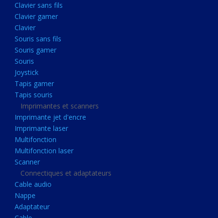
Clavier sans fils
Acquisition
Clavier gamer
Usb
Clavier
Controleur
Souris sans fils
Souris gamer
Ecrans, Audio et Caméras
Souris
Ecran lcd
Joystick
Projecteur
Tapis gamer
Tapis souris
Haut parleurs
Imprimantes et scanners
Casque audio
Imprimante jet d'encre
Imprimante laser
Webcam
Multifonction
Camera ip
Multifonction laser
Dictaphone
Scanner
Connectiques et adaptateurs
Fixation ecran
Cable audio
Claviers, Souris
Nappe
Adaptateur
Clavier sans fils
Cable