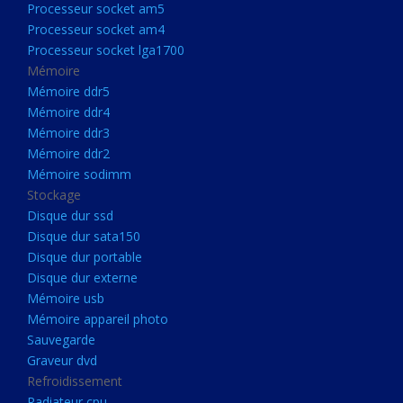
Processeur socket am5
Processeurs
Processeur socket am4
Processeur Socket LGA1851
Processeur socket lga1700
Processeur socket am5
Mémoire
Mémoire ddr5
Processeur socket am4
Mémoire ddr4
Processeur socket lga1700
Mémoire ddr3
Mémoire ddr2
Mémoire
Mémoire sodimm
Mémoire ddr5
Stockage
Mémoire ddr4
Disque dur ssd
Disque dur sata150
Mémoire ddr3
Disque dur portable
Mémoire ddr2
Disque dur externe
Mémoire sodimm
Mémoire usb
Mémoire appareil photo
Stockage
Sauvegarde
Disque dur ssd
Graveur dvd
Refroidissement
Disque dur sata150
Radiateur cpu