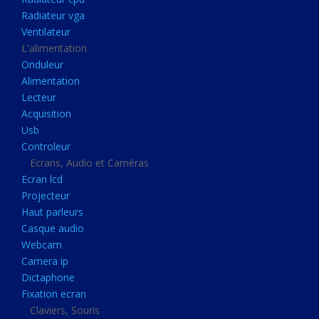
Disque dur portable
Radiateur vga
Disque dur externe
Ventilateur
L'alimentation
Mémoire usb
Onduleur
Mémoire appareil photo
Alimentation
Lecteur
Sauvegarde
Acquisition
Graveur dvd
Usb
Refroidissement
Controleur
Ecrans, Audio et Caméras
Radiateur cpu
Ecran lcd
Radiateur vga
Projecteur
Haut parleurs
Ventilateur
Casque audio
L'alimentation
Webcam
Onduleur
Camera ip
Dictaphone
Alimentation
Fixation ecran
Lecteur
Claviers, Souris