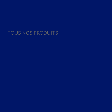
Panneau de gestion des cookies
TOUS NOS PRODUITS
TOUS NOS PRODUITS
Bureau
Microphone
Ordinateurs & Notebooks
Ordinateur
Ordinateur aio
Portable