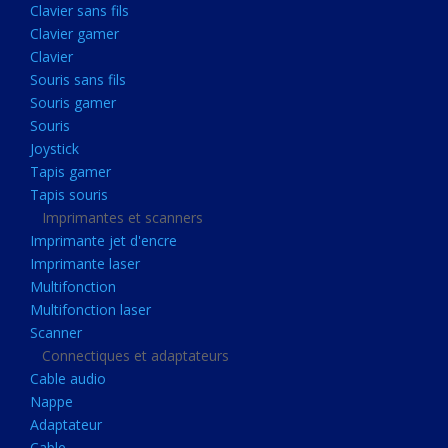
Clavier sans fils
Acquisition
Clavier gamer
Usb
Clavier
Controleur
Souris sans fils
Souris gamer
Ecrans, Audio et Caméras
Souris
Ecran lcd
Joystick
Projecteur
Tapis gamer
Tapis souris
Haut parleurs
Imprimantes et scanners
Casque audio
Imprimante jet d'encre
Imprimante laser
Webcam
Multifonction
Camera ip
Multifonction laser
Dictaphone
Scanner
Connectiques et adaptateurs
Fixation ecran
Cable audio
Claviers, Souris
Nappe
Adaptateur
Clavier sans fils
Cable