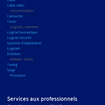
Clavier gamer
Cable video
Clavier
Consommables
Cartouche
Souris sans fils
Toner
Souris gamer
Logiciels, entretien
Logiciel bureautique
Souris
Logiciel sécurité
Joystick
Système d'exploitation
Tapis gamer
Logiciels
Entretien
Tapis souris
Mobilier, Divers
Imprimantes et scanners
Tuning
Siege
Imprimante jet d'encre
Prestation
Imprimante laser
Multifonction
Multifonction laser
Services aux professionnels
Scanner