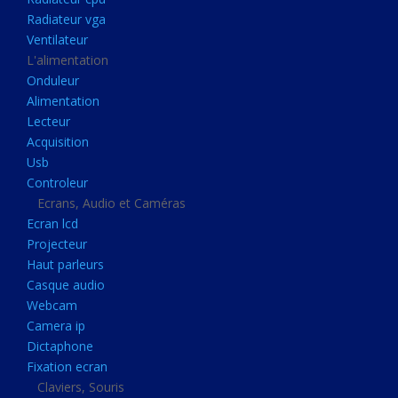
Disque dur portable
Radiateur vga
Disque dur externe
Ventilateur
L'alimentation
Mémoire usb
Onduleur
Mémoire appareil photo
Alimentation
Lecteur
Sauvegarde
Acquisition
Graveur dvd
Usb
Refroidissement
Controleur
Ecrans, Audio et Caméras
Radiateur cpu
Ecran lcd
Radiateur vga
Projecteur
Haut parleurs
Ventilateur
Casque audio
L'alimentation
Webcam
Onduleur
Camera ip
Dictaphone
Alimentation
Fixation ecran
Lecteur
Claviers, Souris