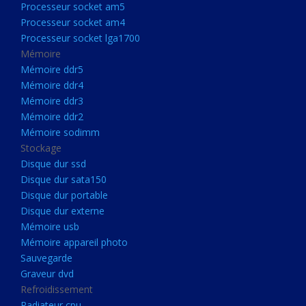
Processeur socket am5
Processeurs
Processeur socket am4
Processeur Socket LGA1851
Processeur socket lga1700
Processeur socket am5
Mémoire
Mémoire ddr5
Processeur socket am4
Mémoire ddr4
Processeur socket lga1700
Mémoire ddr3
Mémoire ddr2
Mémoire
Mémoire sodimm
Mémoire ddr5
Stockage
Mémoire ddr4
Disque dur ssd
Disque dur sata150
Mémoire ddr3
Disque dur portable
Mémoire ddr2
Disque dur externe
Mémoire sodimm
Mémoire usb
Mémoire appareil photo
Stockage
Sauvegarde
Disque dur ssd
Graveur dvd
Refroidissement
Disque dur sata150
Radiateur cpu