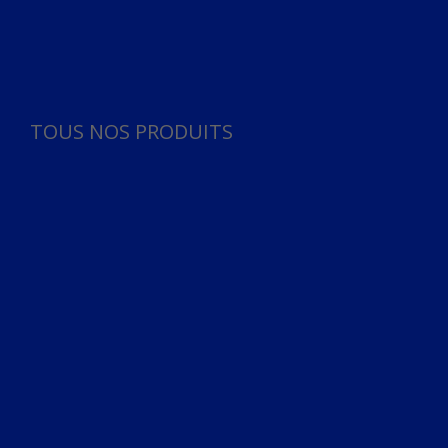
Panneau de gestion des cookies
TOUS NOS PRODUITS
TOUS NOS PRODUITS
Bureau
Microphone
Ordinateurs & Notebooks
Ordinateur
Ordinateur aio
Portable