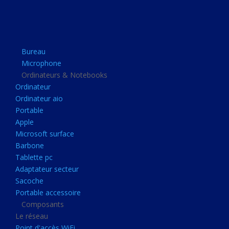
Apple
Microsoft surface
Barbone
Bureau
Tablette pc
Microphone
Adaptateur secteur
Ordinateurs & Notebooks
Ordinateur
Sacoche
Ordinateur aio
Portable accessoire
Portable
Composants
Apple
Microsoft surface
Le réseau
Barbone
Point d'accès WiFi
Tablette pc
Adaptateur secteur
Cpl
Sacoche
Reseaux
Portable accessoire
Boitiers
Composants
Le réseau
Boitier
Point d'accès WiFi