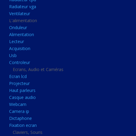
Disque dur portable
Radiateur vga
Disque dur externe
Ventilateur
L'alimentation
Mémoire usb
Onduleur
Mémoire appareil photo
Alimentation
Lecteur
Sauvegarde
Acquisition
Graveur dvd
Usb
Refroidissement
Controleur
Ecrans, Audio et Caméras
Radiateur cpu
Ecran lcd
Radiateur vga
Projecteur
Haut parleurs
Ventilateur
Casque audio
L'alimentation
Webcam
Onduleur
Camera ip
Dictaphone
Alimentation
Fixation ecran
Lecteur
Claviers, Souris