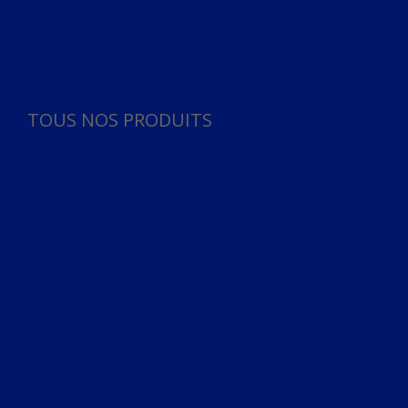
Panneau de gestion des cookies
TOUS NOS PRODUITS
TOUS NOS PRODUITS
Bureau
Microphone
Ordinateurs & Notebooks
Ordinateur
Ordinateur aio
Portable