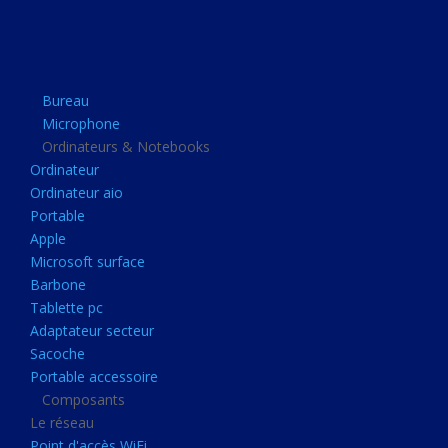
Apple
Microsoft surface
Barbone
Bureau
Tablette pc
Microphone
Adaptateur secteur
Ordinateurs & Notebooks
Ordinateur
Sacoche
Ordinateur aio
Portable accessoire
Portable
Composants
Apple
Microsoft surface
Le réseau
Barbone
Point d'accès WiFi
Tablette pc
Adaptateur secteur
Cpl
Sacoche
Reseaux
Portable accessoire
Boitiers
Composants
Le réseau
Boitier
Point d'accès WiFi