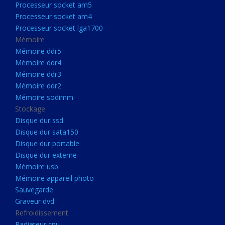
Processeur socket am5
Processeurs
Processeur socket am4
Processeur Socket LGA1851
Processeur socket lga1700
Processeur socket am5
Mémoire
Mémoire ddr5
Processeur socket am4
Mémoire ddr4
Processeur socket lga1700
Mémoire ddr3
Mémoire ddr2
Mémoire
Mémoire sodimm
Mémoire ddr5
Stockage
Mémoire ddr4
Disque dur ssd
Disque dur sata150
Mémoire ddr3
Disque dur portable
Mémoire ddr2
Disque dur externe
Mémoire sodimm
Mémoire usb
Mémoire appareil photo
Stockage
Sauvegarde
Disque dur ssd
Graveur dvd
Refroidissement
Disque dur sata150
Radiateur cpu