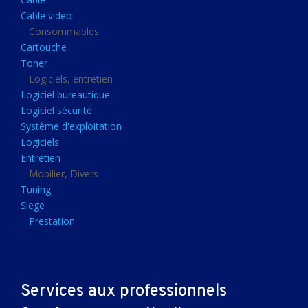
Clavier gamer
Cable video
Clavier
Consommables
Cartouche
Souris sans fils
Toner
Souris gamer
Logiciels, entretien
Logiciel bureautique
Souris
Logiciel sécurité
Joystick
Système d'exploitation
Tapis gamer
Logiciels
Entretien
Tapis souris
Mobilier, Divers
Imprimantes et scanners
Tuning
Siege
Imprimante jet d'encre
Prestation
Imprimante laser
Multifonction
Multifonction laser
Services aux professionnels
Scanner