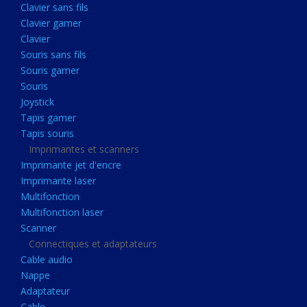
Clavier sans fils
Acquisition
Clavier gamer
Usb
Clavier
Controleur
Souris sans fils
Souris gamer
Ecrans, Audio et Caméras
Souris
Ecran lcd
Joystick
Projecteur
Tapis gamer
Tapis souris
Haut parleurs
Imprimantes et scanners
Casque audio
Imprimante jet d'encre
Imprimante laser
Webcam
Multifonction
Camera ip
Multifonction laser
Dictaphone
Scanner
Connectiques et adaptateurs
Fixation ecran
Cable audio
Claviers, Souris
Nappe
Adaptateur
Clavier sans fils
Cable