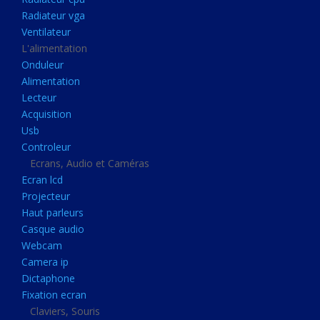
Disque dur portable
Radiateur vga
Disque dur externe
Ventilateur
L'alimentation
Mémoire usb
Onduleur
Mémoire appareil photo
Alimentation
Lecteur
Sauvegarde
Acquisition
Graveur dvd
Usb
Refroidissement
Controleur
Ecrans, Audio et Caméras
Radiateur cpu
Ecran lcd
Radiateur vga
Projecteur
Haut parleurs
Ventilateur
Casque audio
L'alimentation
Webcam
Onduleur
Camera ip
Dictaphone
Alimentation
Fixation ecran
Lecteur
Claviers, Souris