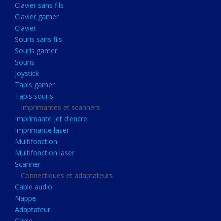
Clavier sans fils
Acquisition
Clavier gamer
Usb
Clavier
Controleur
Souris sans fils
Souris gamer
Ecrans, Audio et Caméras
Souris
Ecran lcd
Joystick
Projecteur
Tapis gamer
Tapis souris
Haut parleurs
Imprimantes et scanners
Casque audio
Imprimante jet d'encre
Imprimante laser
Webcam
Multifonction
Camera ip
Multifonction laser
Dictaphone
Scanner
Connectiques et adaptateurs
Fixation ecran
Cable audio
Claviers, Souris
Nappe
Adaptateur
Clavier sans fils
Cable