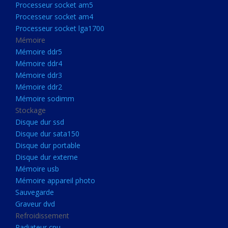
Processeur socket am5
Processeurs
Processeur socket am4
Processeur Socket LGA1851
Processeur socket lga1700
Processeur socket am5
Mémoire
Mémoire ddr5
Processeur socket am4
Mémoire ddr4
Processeur socket lga1700
Mémoire ddr3
Mémoire ddr2
Mémoire
Mémoire sodimm
Mémoire ddr5
Stockage
Mémoire ddr4
Disque dur ssd
Disque dur sata150
Mémoire ddr3
Disque dur portable
Mémoire ddr2
Disque dur externe
Mémoire sodimm
Mémoire usb
Mémoire appareil photo
Stockage
Sauvegarde
Disque dur ssd
Graveur dvd
Refroidissement
Disque dur sata150
Radiateur cpu