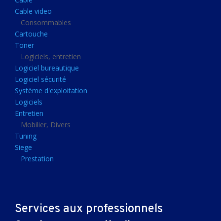
Clavier gamer
Cable video
Clavier
Consommables
Cartouche
Souris sans fils
Toner
Souris gamer
Logiciels, entretien
Logiciel bureautique
Souris
Logiciel sécurité
Joystick
Système d'exploitation
Tapis gamer
Logiciels
Entretien
Tapis souris
Mobilier, Divers
Imprimantes et scanners
Tuning
Siege
Imprimante jet d'encre
Prestation
Imprimante laser
Multifonction
Multifonction laser
Services aux professionnels
Scanner