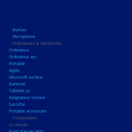
Apple
Microsoft surface
Barbone
Bureau
Tablette pc
Microphone
Adaptateur secteur
Ordinateurs & Notebooks
Ordinateur
Sacoche
Ordinateur aio
Portable accessoire
Portable
Composants
Apple
Microsoft surface
Le réseau
Barbone
Point d'accès WiFi
Tablette pc
Adaptateur secteur
Cpl
Sacoche
Reseaux
Portable accessoire
Boitiers
Composants
Le réseau
Boitier
Point d'accès WiFi