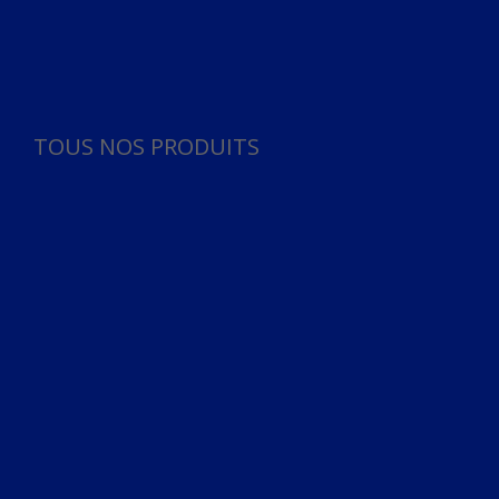
Panneau de gestion des cookies
TOUS NOS PRODUITS
TOUS NOS PRODUITS
Bureau
Microphone
Ordinateurs & Notebooks
Ordinateur
Ordinateur aio
Portable