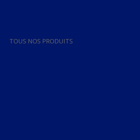
Panneau de gestion des cookies
TOUS NOS PRODUITS
TOUS NOS PRODUITS
Bureau
Microphone
Ordinateurs & Notebooks
Ordinateur
Ordinateur aio
Portable