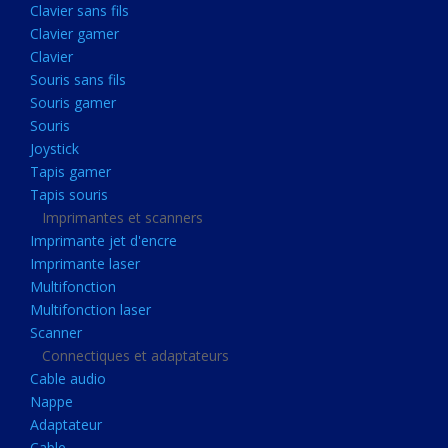
Clavier sans fils
Acquisition
Clavier gamer
Usb
Clavier
Controleur
Souris sans fils
Souris gamer
Ecrans, Audio et Caméras
Souris
Ecran lcd
Joystick
Projecteur
Tapis gamer
Tapis souris
Haut parleurs
Imprimantes et scanners
Casque audio
Imprimante jet d'encre
Imprimante laser
Webcam
Multifonction
Camera ip
Multifonction laser
Dictaphone
Scanner
Connectiques et adaptateurs
Fixation ecran
Cable audio
Claviers, Souris
Nappe
Adaptateur
Clavier sans fils
Cable