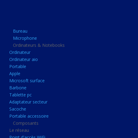
Apple
Microsoft surface
Barbone
Bureau
Tablette pc
Microphone
Adaptateur secteur
Ordinateurs & Notebooks
Ordinateur
Sacoche
Ordinateur aio
Portable accessoire
Portable
Composants
Apple
Microsoft surface
Le réseau
Barbone
Point d'accès WiFi
Tablette pc
Adaptateur secteur
Cpl
Sacoche
Reseaux
Portable accessoire
Boitiers
Composants
Le réseau
Boitier
Point d'accès WiFi