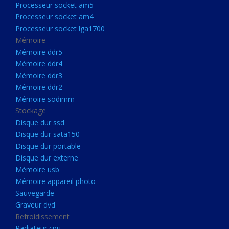
Processeur socket am5
Processeurs
Processeur socket am4
Processeur Socket LGA1851
Processeur socket lga1700
Processeur socket am5
Mémoire
Mémoire ddr5
Processeur socket am4
Mémoire ddr4
Processeur socket lga1700
Mémoire ddr3
Mémoire ddr2
Mémoire
Mémoire sodimm
Mémoire ddr5
Stockage
Mémoire ddr4
Disque dur ssd
Disque dur sata150
Mémoire ddr3
Disque dur portable
Mémoire ddr2
Disque dur externe
Mémoire sodimm
Mémoire usb
Mémoire appareil photo
Stockage
Sauvegarde
Disque dur ssd
Graveur dvd
Refroidissement
Disque dur sata150
Radiateur cpu