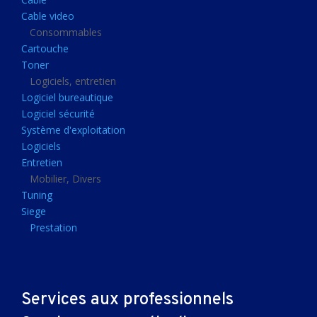
Clavier gamer
Cable video
Clavier
Consommables
Cartouche
Souris sans fils
Toner
Souris gamer
Logiciels, entretien
Logiciel bureautique
Souris
Logiciel sécurité
Joystick
Système d'exploitation
Tapis gamer
Logiciels
Entretien
Tapis souris
Mobilier, Divers
Imprimantes et scanners
Tuning
Siege
Imprimante jet d'encre
Prestation
Imprimante laser
Multifonction
Multifonction laser
Services aux professionnels
Scanner