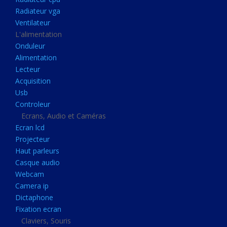
Disque dur portable
Radiateur vga
Disque dur externe
Ventilateur
L'alimentation
Mémoire usb
Onduleur
Mémoire appareil photo
Alimentation
Lecteur
Sauvegarde
Acquisition
Graveur dvd
Usb
Refroidissement
Controleur
Ecrans, Audio et Caméras
Radiateur cpu
Ecran lcd
Radiateur vga
Projecteur
Haut parleurs
Ventilateur
Casque audio
L'alimentation
Webcam
Onduleur
Camera ip
Dictaphone
Alimentation
Fixation ecran
Lecteur
Claviers, Souris