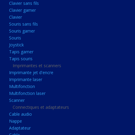
Clavier sans fils
Acquisition
Clavier gamer
Usb
Clavier
Controleur
Souris sans fils
Souris gamer
Ecrans, Audio et Caméras
Souris
Ecran lcd
Joystick
Projecteur
Tapis gamer
Tapis souris
Haut parleurs
Imprimantes et scanners
Casque audio
Imprimante jet d'encre
Imprimante laser
Webcam
Multifonction
Camera ip
Multifonction laser
Dictaphone
Scanner
Connectiques et adaptateurs
Fixation ecran
Cable audio
Claviers, Souris
Nappe
Adaptateur
Clavier sans fils
Cable