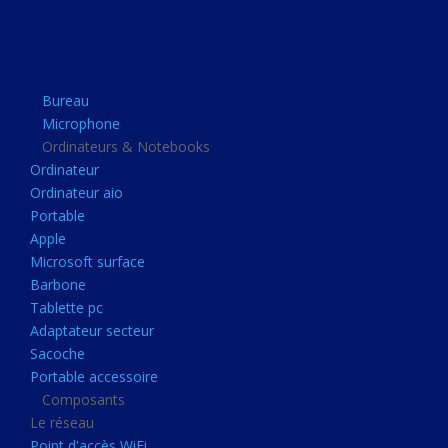
Apple
Microsoft surface
Barbone
Bureau
Tablette pc
Microphone
Adaptateur secteur
Ordinateurs & Notebooks
Ordinateur
Sacoche
Ordinateur aio
Portable accessoire
Portable
Composants
Apple
Microsoft surface
Le réseau
Barbone
Point d'accès WiFi
Tablette pc
Adaptateur secteur
Cpl
Sacoche
Reseaux
Portable accessoire
Boitiers
Composants
Le réseau
Boitier
Point d'accès WiFi