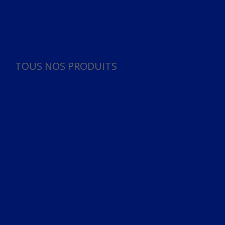
Panneau de gestion des cookies
TOUS NOS PRODUITS
TOUS NOS PRODUITS
Bureau
Microphone
Ordinateurs & Notebooks
Ordinateur
Ordinateur aio
Portable