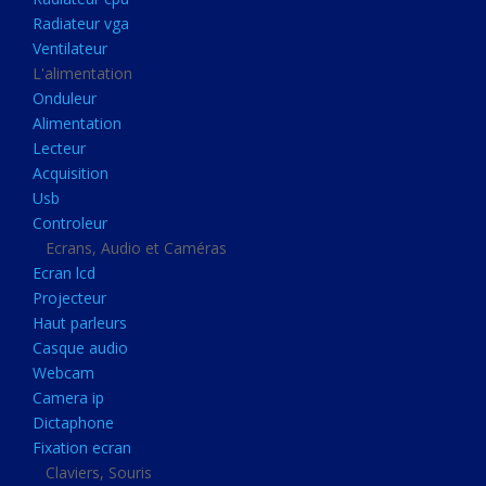
Disque dur portable
Radiateur vga
Disque dur externe
Ventilateur
L'alimentation
Mémoire usb
Onduleur
Mémoire appareil photo
Alimentation
Lecteur
Sauvegarde
Acquisition
Graveur dvd
Usb
Refroidissement
Controleur
Ecrans, Audio et Caméras
Radiateur cpu
Ecran lcd
Radiateur vga
Projecteur
Haut parleurs
Ventilateur
Casque audio
L'alimentation
Webcam
Onduleur
Camera ip
Dictaphone
Alimentation
Fixation ecran
Lecteur
Claviers, Souris