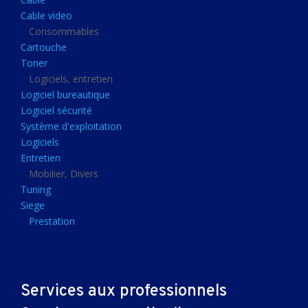
Clavier gamer
Cable video
Clavier
Consommables
Cartouche
Souris sans fils
Toner
Souris gamer
Logiciels, entretien
Logiciel bureautique
Souris
Logiciel sécurité
Joystick
Système d'exploitation
Tapis gamer
Logiciels
Entretien
Tapis souris
Mobilier, Divers
Imprimantes et scanners
Tuning
Siege
Imprimante jet d'encre
Prestation
Imprimante laser
Multifonction
Multifonction laser
Services aux professionnels
Scanner