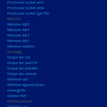
Processeur socket am5
Processeurs
Processeur socket am4
Processeur Socket LGA1851
Processeur socket lga1700
Processeur socket am5
Mémoire
Mémoire ddr5
Processeur socket am4
Mémoire ddr4
Processeur socket lga1700
Mémoire ddr3
Mémoire ddr2
Mémoire
Mémoire sodimm
Mémoire ddr5
Stockage
Mémoire ddr4
Disque dur ssd
Disque dur sata150
Mémoire ddr3
Disque dur portable
Mémoire ddr2
Disque dur externe
Mémoire sodimm
Mémoire usb
Mémoire appareil photo
Stockage
Sauvegarde
Disque dur ssd
Graveur dvd
Refroidissement
Disque dur sata150
Radiateur cpu