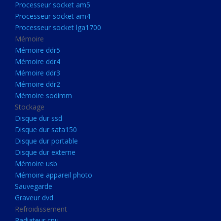
Processeur socket am5
Processeurs
Processeur socket am4
Processeur Socket LGA1851
Processeur socket lga1700
Processeur socket am5
Mémoire
Mémoire ddr5
Processeur socket am4
Mémoire ddr4
Processeur socket lga1700
Mémoire ddr3
Mémoire ddr2
Mémoire
Mémoire sodimm
Mémoire ddr5
Stockage
Mémoire ddr4
Disque dur ssd
Disque dur sata150
Mémoire ddr3
Disque dur portable
Mémoire ddr2
Disque dur externe
Mémoire sodimm
Mémoire usb
Mémoire appareil photo
Stockage
Sauvegarde
Disque dur ssd
Graveur dvd
Refroidissement
Disque dur sata150
Radiateur cpu