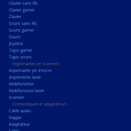
Clavier sans fils
Acquisition
Clavier gamer
Usb
Clavier
Controleur
Souris sans fils
Souris gamer
Ecrans, Audio et Caméras
Souris
Ecran lcd
Joystick
Projecteur
Tapis gamer
Tapis souris
Haut parleurs
Imprimantes et scanners
Casque audio
Imprimante jet d'encre
Imprimante laser
Webcam
Multifonction
Camera ip
Multifonction laser
Dictaphone
Scanner
Connectiques et adaptateurs
Fixation ecran
Cable audio
Claviers, Souris
Nappe
Adaptateur
Clavier sans fils
Cable