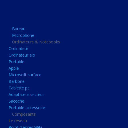
Apple
Microsoft surface
Barbone
Bureau
Tablette pc
Microphone
Adaptateur secteur
Ordinateurs & Notebooks
Ordinateur
Sacoche
Ordinateur aio
Portable accessoire
Portable
Composants
Apple
Microsoft surface
Le réseau
Barbone
Point d'accès WiFi
Tablette pc
Adaptateur secteur
Cpl
Sacoche
Reseaux
Portable accessoire
Boitiers
Composants
Le réseau
Boitier
Point d'accès WiFi