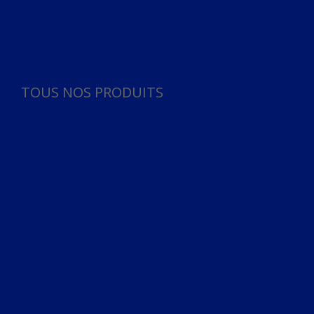
Panneau de gestion des cookies
TOUS NOS PRODUITS
TOUS NOS PRODUITS
Bureau
Microphone
Ordinateurs & Notebooks
Ordinateur
Ordinateur aio
Portable