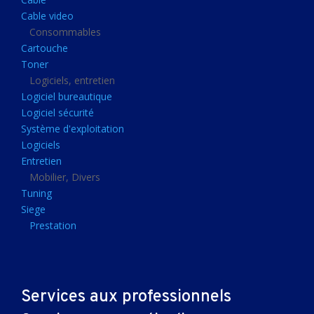
Clavier gamer
Cable video
Clavier
Consommables
Cartouche
Souris sans fils
Toner
Souris gamer
Logiciels, entretien
Logiciel bureautique
Souris
Logiciel sécurité
Joystick
Système d'exploitation
Tapis gamer
Logiciels
Entretien
Tapis souris
Mobilier, Divers
Imprimantes et scanners
Tuning
Siege
Imprimante jet d'encre
Prestation
Imprimante laser
Multifonction
Multifonction laser
Services aux professionnels
Scanner