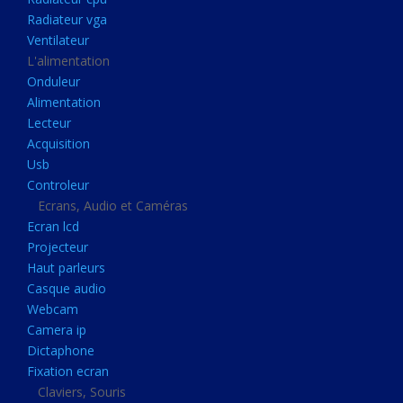
Disque dur portable
Radiateur vga
Disque dur externe
Ventilateur
L'alimentation
Mémoire usb
Onduleur
Mémoire appareil photo
Alimentation
Lecteur
Sauvegarde
Acquisition
Graveur dvd
Usb
Refroidissement
Controleur
Ecrans, Audio et Caméras
Radiateur cpu
Ecran lcd
Radiateur vga
Projecteur
Haut parleurs
Ventilateur
Casque audio
L'alimentation
Webcam
Onduleur
Camera ip
Dictaphone
Alimentation
Fixation ecran
Lecteur
Claviers, Souris