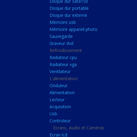
Disque dur sata150
Mémoire ddr4
Disque dur portable
Mémoire ddr3
Disque dur externe
Mémoire usb
Mémoire ddr2
Mémoire appareil photo
Mémoire sodimm
Sauvegarde
Stockage
Graveur dvd
Refroidissement
Disque dur ssd
Radiateur cpu
Disque dur sata150
Radiateur vga
Ventilateur
Disque dur portable
L'alimentation
Disque dur externe
Onduleur
Mémoire usb
Alimentation
Lecteur
Mémoire appareil pho
Acquisition
Sauvegarde
Usb
Controleur
Graveur dvd
Ecrans, Audio et Caméras
Refroidissement
Ecran lcd