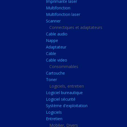
Imprimante laser
Casque audio
Multifonction
Webcam
Multifonction laser
Scanner
Camera ip
Connectiques et adaptateurs
Dictaphone
Cable audio
Fixation ecran
Nappe
Adaptateur
Claviers, Souris
Cable
Clavier sans fils
Cable video
Consommables
Clavier gamer
Cartouche
Clavier
Toner
Souris sans fils
Logiciels, entretien
Logiciel bureautique
Souris gamer
Logiciel sécurité
Souris
Système d'exploitation
Logiciels
Joystick
Entretien
Tapis gamer
Mobilier, Divers