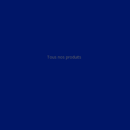
Panneau de gestion des cookies
Tous nos produits
Tous nos produits