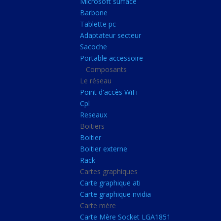
Microsoft surface
Portable accessoire
Barbone
Composants
Tablette pc
Adaptateur secteur
Le réseau
Sacoche
Point d'accès WiFi
Portable accessoire
Composants
Cpl
Le réseau
Reseaux
Point d'accès WiFi
Boitiers
Cpl
Reseaux
Boitier
Boitiers
Boitier externe
Boitier
Rack
Boitier externe
Rack
Cartes graphiques
Cartes graphiques
Carte graphique ati
Carte graphique ati
Carte graphique nvidia
Carte graphique nvidi
Carte mère
Carte mère
Carte Mère Socket LGA1851