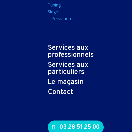
Tapis souris
Tuning
Siege
Imprimantes et sca
Prestation
Imprimante jet d'encr
Imprimante laser
Multifonction
Services aux
Multifonction laser
professionnels
Scanner
Services aux
Connectiques et ad
particuliers
Cable audio
Le magasin
Nappe
Contact
Adaptateur
Cable
Cable video
03 28 51 25 00
Consommables