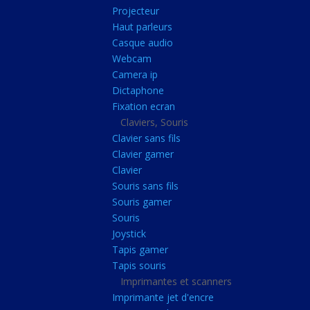
Radiateur cpu
Projecteur
Haut parleurs
Radiateur vga
Casque audio
Ventilateur
Webcam
Camera ip
L'alimentation
Dictaphone
Onduleur
Fixation ecran
Alimentation
Claviers, Souris
Clavier sans fils
Lecteur
Clavier gamer
Acquisition
Clavier
Souris sans fils
Usb
Souris gamer
Controleur
Souris
Ecrans, Audio et C
Joystick
Tapis gamer
Ecran lcd
Tapis souris
Projecteur
Imprimantes et scanners
Haut parleurs
Imprimante jet d'encre