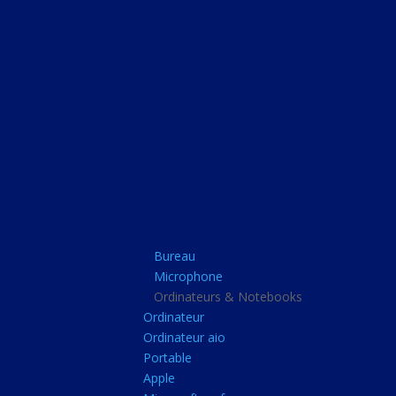
Bureau
Microphone
Ordinateurs & Note
Ordinateur
Ordinateur aio
Portable
Apple
Bureau
Microsoft surface
Microphone
Barbone
Ordinateurs & Notebooks
Ordinateur
Tablette pc
Ordinateur aio
Adaptateur secteur
Portable
Apple
Sacoche