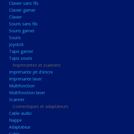
Clavier sans fils
Acquisition
Clavier gamer
Usb
Clavier
Controleur
Souris sans fils
Souris gamer
Ecrans, Audio et Caméras
Souris
Ecran lcd
Joystick
Projecteur
Tapis gamer
Tapis souris
Haut parleurs
Imprimantes et scanners
Casque audio
Imprimante jet d'encre
Imprimante laser
Webcam
Multifonction
Camera ip
Multifonction laser
Dictaphone
Scanner
Connectiques et adaptateurs
Fixation ecran
Cable audio
Claviers, Souris
Nappe
Adaptateur
Clavier sans fils
Cable