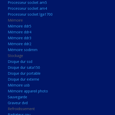
Processeur socket am5
Processeurs
Processeur socket am4
Processeur Socket LGA1851
Processeur socket lga1700
Processeur socket am5
Mémoire
Mémoire ddr5
Processeur socket am4
Mémoire ddr4
Processeur socket lga1700
Mémoire ddr3
Mémoire ddr2
Mémoire
Mémoire sodimm
Mémoire ddr5
Stockage
Mémoire ddr4
Disque dur ssd
Disque dur sata150
Mémoire ddr3
Disque dur portable
Mémoire ddr2
Disque dur externe
Mémoire sodimm
Mémoire usb
Mémoire appareil photo
Stockage
Sauvegarde
Disque dur ssd
Graveur dvd
Refroidissement
Disque dur sata150
Radiateur cpu