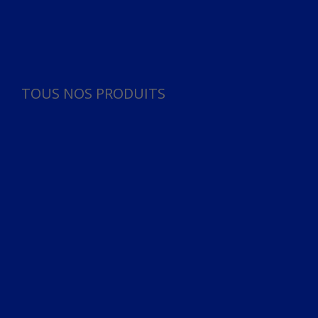
Panneau de gestion des cookies
TOUS NOS PRODUITS
TOUS NOS PRODUITS
Bureau
Microphone
Ordinateurs & Notebooks
Ordinateur
Ordinateur aio
Portable