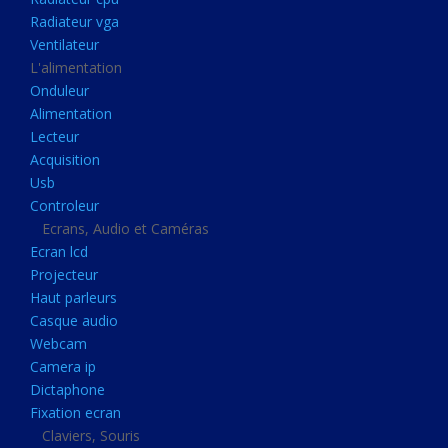
Disque dur portable
Radiateur vga
Disque dur externe
Ventilateur
L'alimentation
Mémoire usb
Onduleur
Mémoire appareil photo
Alimentation
Lecteur
Sauvegarde
Acquisition
Graveur dvd
Usb
Refroidissement
Controleur
Ecrans, Audio et Caméras
Radiateur cpu
Ecran lcd
Radiateur vga
Projecteur
Haut parleurs
Ventilateur
Casque audio
L'alimentation
Webcam
Onduleur
Camera ip
Dictaphone
Alimentation
Fixation ecran
Lecteur
Claviers, Souris