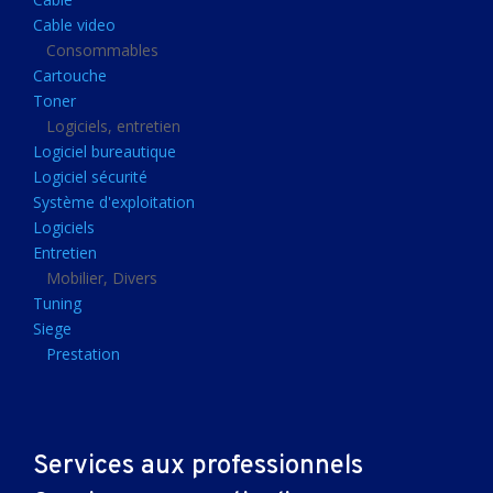
Clavier gamer
Cable video
Clavier
Consommables
Cartouche
Souris sans fils
Toner
Souris gamer
Logiciels, entretien
Logiciel bureautique
Souris
Logiciel sécurité
Joystick
Système d'exploitation
Tapis gamer
Logiciels
Entretien
Tapis souris
Mobilier, Divers
Imprimantes et scanners
Tuning
Siege
Imprimante jet d'encre
Prestation
Imprimante laser
Multifonction
Multifonction laser
Services aux professionnels
Scanner