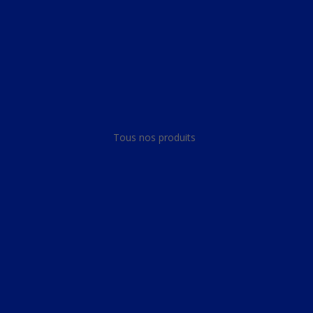
Panneau de gestion des cookies
Tous nos produits
Tous nos produits