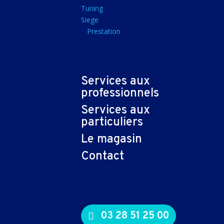
Tapis souris
Tuning
Siege
Imprimantes et sca
Prestation
Imprimante jet d'encr
Imprimante laser
Multifonction
Services aux
Multifonction laser
professionnels
Scanner
Services aux
Connectiques et ad
particuliers
Cable audio
Le magasin
Nappe
Contact
Adaptateur
Cable
Cable video
03 28 51 25 00
Consommables