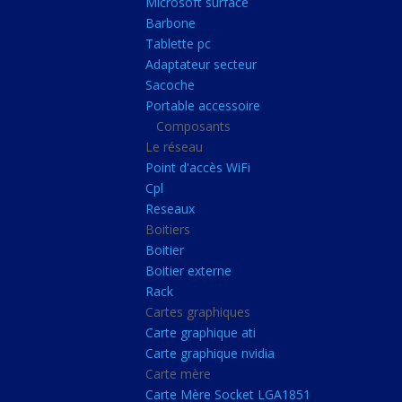
Microsoft surface
Portable accessoire
Barbone
Composants
Tablette pc
Adaptateur secteur
Le réseau
Sacoche
Point d'accès WiFi
Portable accessoire
Composants
Cpl
Le réseau
Reseaux
Point d'accès WiFi
Boitiers
Cpl
Reseaux
Boitier
Boitiers
Boitier externe
Boitier
Rack
Boitier externe
Rack
Cartes graphiques
Cartes graphiques
Carte graphique ati
Carte graphique ati
Carte graphique nvidia
Carte graphique nvidi
Carte mère
Carte mère
Carte Mère Socket LGA1851