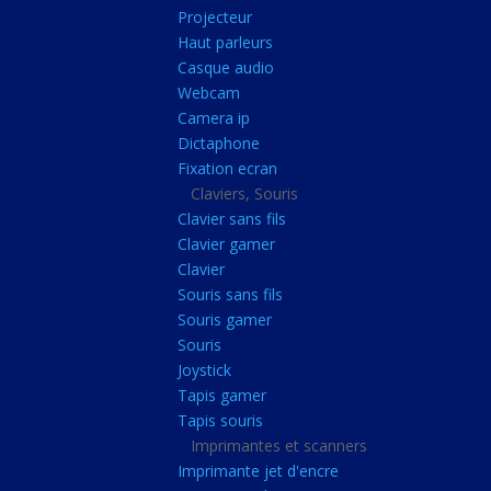
Radiateur cpu
Projecteur
Haut parleurs
Radiateur vga
Casque audio
Ventilateur
Webcam
Camera ip
L'alimentation
Dictaphone
Onduleur
Fixation ecran
Alimentation
Claviers, Souris
Clavier sans fils
Lecteur
Clavier gamer
Acquisition
Clavier
Souris sans fils
Usb
Souris gamer
Controleur
Souris
Ecrans, Audio et C
Joystick
Tapis gamer
Ecran lcd
Tapis souris
Projecteur
Imprimantes et scanners
Haut parleurs
Imprimante jet d'encre