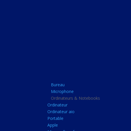
Bureau
Microphone
Ordinateurs & Note
Ordinateur
Ordinateur aio
Portable
Apple
Bureau
Microsoft surface
Microphone
Barbone
Ordinateurs & Notebooks
Ordinateur
Tablette pc
Ordinateur aio
Adaptateur secteur
Portable
Apple
Sacoche