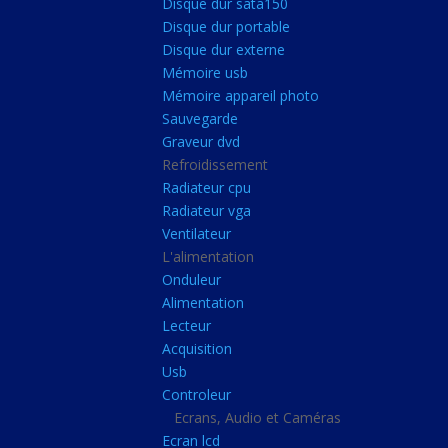
Disque dur sata150
Mémoire ddr4
Disque dur portable
Mémoire ddr3
Disque dur externe
Mémoire usb
Mémoire ddr2
Mémoire appareil photo
Mémoire sodimm
Sauvegarde
Stockage
Graveur dvd
Refroidissement
Disque dur ssd
Radiateur cpu
Disque dur sata150
Radiateur vga
Ventilateur
Disque dur portable
L'alimentation
Disque dur externe
Onduleur
Mémoire usb
Alimentation
Lecteur
Mémoire appareil pho
Acquisition
Sauvegarde
Usb
Controleur
Graveur dvd
Ecrans, Audio et Caméras
Refroidissement
Ecran lcd