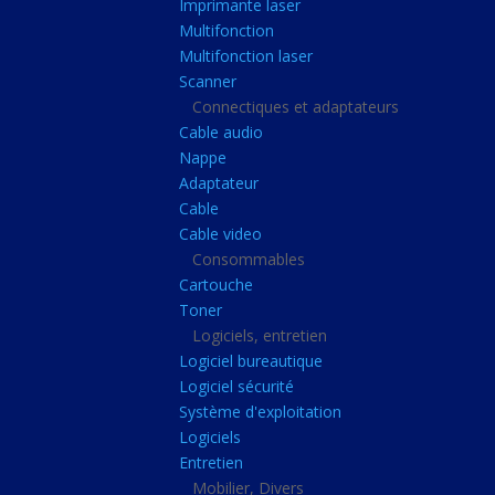
Imprimante laser
Casque audio
Multifonction
Webcam
Multifonction laser
Scanner
Camera ip
Connectiques et adaptateurs
Dictaphone
Cable audio
Fixation ecran
Nappe
Adaptateur
Claviers, Souris
Cable
Clavier sans fils
Cable video
Consommables
Clavier gamer
Cartouche
Clavier
Toner
Souris sans fils
Logiciels, entretien
Logiciel bureautique
Souris gamer
Logiciel sécurité
Souris
Système d'exploitation
Logiciels
Joystick
Entretien
Tapis gamer
Mobilier, Divers