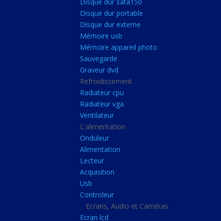
Disque dur sata150
Mémoire ddr4
Disque dur portable
Mémoire ddr3
Disque dur externe
Mémoire usb
Mémoire ddr2
Mémoire appareil photo
Mémoire sodimm
Sauvegarde
Stockage
Graveur dvd
Refroidissement
Disque dur ssd
Radiateur cpu
Disque dur sata150
Radiateur vga
Ventilateur
Disque dur portable
L'alimentation
Disque dur externe
Onduleur
Mémoire usb
Alimentation
Lecteur
Mémoire appareil pho
Acquisition
Sauvegarde
Usb
Controleur
Graveur dvd
Ecrans, Audio et Caméras
Refroidissement
Ecran lcd