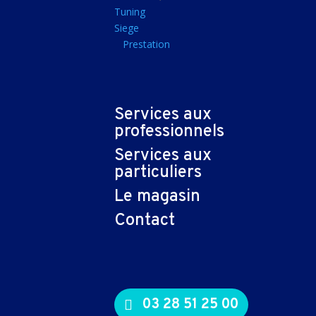
Tapis souris
Tuning
Siege
Imprimantes et sca
Prestation
Imprimante jet d'encr
Imprimante laser
Multifonction
Services aux
Multifonction laser
professionnels
Scanner
Services aux
Connectiques et ad
particuliers
Cable audio
Le magasin
Nappe
Contact
Adaptateur
Cable
Cable video
03 28 51 25 00
Consommables