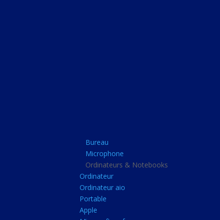
Bureau
Microphone
Ordinateurs & Note
Ordinateur
Ordinateur aio
Portable
Apple
Bureau
Microsoft surface
Microphone
Barbone
Ordinateurs & Notebooks
Ordinateur
Tablette pc
Ordinateur aio
Adaptateur secteur
Portable
Apple
Sacoche