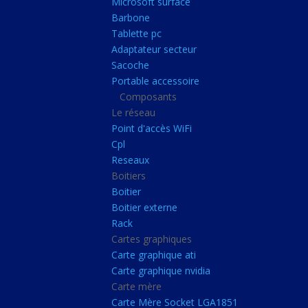
Microsoft surface
Portable accessoire
Barbone
Composants
Tablette pc
Adaptateur secteur
Le réseau
Sacoche
Point d'accès WiFi
Portable accessoire
Composants
Cpl
Le réseau
Reseaux
Point d'accès WiFi
Boitiers
Cpl
Reseaux
Boitier
Boitiers
Boitier externe
Boitier
Rack
Boitier externe
Rack
Cartes graphiques
Cartes graphiques
Carte graphique ati
Carte graphique ati
Carte graphique nvidia
Carte graphique nvidi
Carte mère
Carte mère
Carte Mère Socket LGA1851