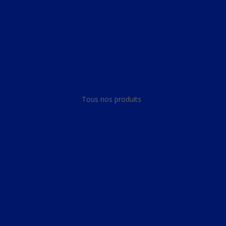
Panneau de gestion des cookies
Tous nos produits
Tous nos produits