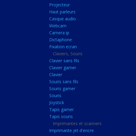
Radiateur cpu
Projecteur
Haut parleurs
Radiateur vga
Casque audio
Ventilateur
Webcam
Camera ip
L'alimentation
Dictaphone
Onduleur
Fixation ecran
Alimentation
Claviers, Souris
Clavier sans fils
Lecteur
Clavier gamer
Acquisition
Clavier
Souris sans fils
Usb
Souris gamer
Controleur
Souris
Ecrans, Audio et C
Joystick
Tapis gamer
Ecran lcd
Tapis souris
Projecteur
Imprimantes et scanners
Haut parleurs
Imprimante jet d'encre