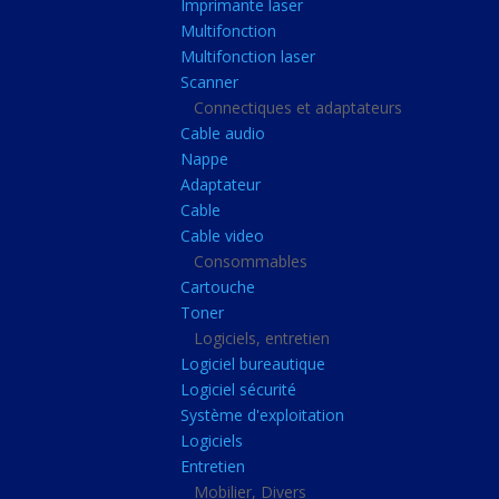
Imprimante laser
Casque audio
Multifonction
Webcam
Multifonction laser
Scanner
Camera ip
Connectiques et adaptateurs
Dictaphone
Cable audio
Fixation ecran
Nappe
Adaptateur
Claviers, Souris
Cable
Clavier sans fils
Cable video
Consommables
Clavier gamer
Cartouche
Clavier
Toner
Souris sans fils
Logiciels, entretien
Logiciel bureautique
Souris gamer
Logiciel sécurité
Souris
Système d'exploitation
Logiciels
Joystick
Entretien
Tapis gamer
Mobilier, Divers