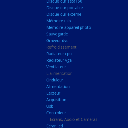
Disque dur sata150
Mémoire ddr4
Disque dur portable
Mémoire ddr3
Disque dur externe
Mémoire usb
Mémoire ddr2
Mémoire appareil photo
Mémoire sodimm
Sauvegarde
Stockage
Graveur dvd
Refroidissement
Disque dur ssd
Radiateur cpu
Disque dur sata150
Radiateur vga
Ventilateur
Disque dur portable
L'alimentation
Disque dur externe
Onduleur
Mémoire usb
Alimentation
Lecteur
Mémoire appareil pho
Acquisition
Sauvegarde
Usb
Controleur
Graveur dvd
Ecrans, Audio et Caméras
Refroidissement
Ecran lcd