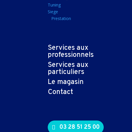
Tapis souris
Tuning
Siege
Imprimantes et sca
Prestation
Imprimante jet d'encr
Imprimante laser
Multifonction
Services aux
Multifonction laser
professionnels
Scanner
Services aux
Connectiques et ad
particuliers
Cable audio
Le magasin
Nappe
Contact
Adaptateur
Cable
Cable video
03 28 51 25 00
Consommables