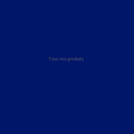
Panneau de gestion des cookies
Tous nos produits
Tous nos produits