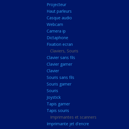
Radiateur cpu
Projecteur
Haut parleurs
Radiateur vga
Casque audio
Ventilateur
Webcam
Camera ip
L'alimentation
Dictaphone
Onduleur
Fixation ecran
Alimentation
Claviers, Souris
Clavier sans fils
Lecteur
Clavier gamer
Acquisition
Clavier
Souris sans fils
Usb
Souris gamer
Controleur
Souris
Ecrans, Audio et C
Joystick
Tapis gamer
Ecran lcd
Tapis souris
Projecteur
Imprimantes et scanners
Haut parleurs
Imprimante jet d'encre