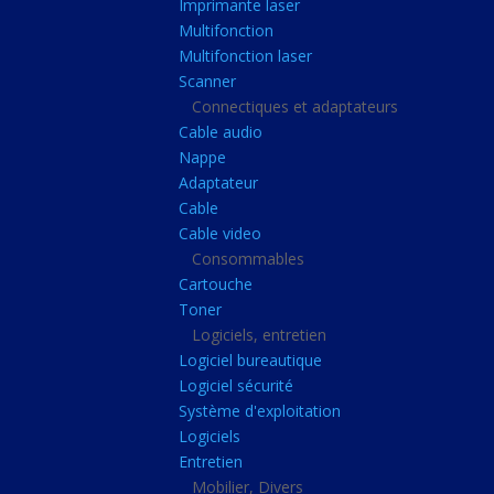
Imprimante laser
Casque audio
Multifonction
Webcam
Multifonction laser
Scanner
Camera ip
Connectiques et adaptateurs
Dictaphone
Cable audio
Fixation ecran
Nappe
Adaptateur
Claviers, Souris
Cable
Clavier sans fils
Cable video
Consommables
Clavier gamer
Cartouche
Clavier
Toner
Souris sans fils
Logiciels, entretien
Logiciel bureautique
Souris gamer
Logiciel sécurité
Souris
Système d'exploitation
Logiciels
Joystick
Entretien
Tapis gamer
Mobilier, Divers