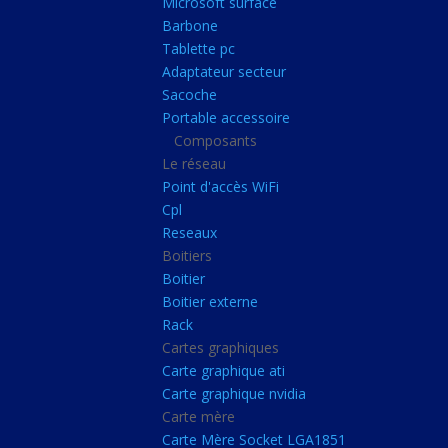
Microsoft surface
Portable accessoire
Barbone
Composants
Tablette pc
Adaptateur secteur
Le réseau
Sacoche
Point d'accès WiFi
Portable accessoire
Composants
Cpl
Le réseau
Reseaux
Point d'accès WiFi
Boitiers
Cpl
Reseaux
Boitier
Boitiers
Boitier externe
Boitier
Rack
Boitier externe
Rack
Cartes graphiques
Cartes graphiques
Carte graphique ati
Carte graphique ati
Carte graphique nvidia
Carte graphique nvidi
Carte mère
Carte mère
Carte Mère Socket LGA1851