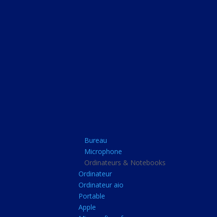
Bureau
Microphone
Ordinateurs & Note
Ordinateur
Ordinateur aio
Portable
Apple
Bureau
Microsoft surface
Microphone
Barbone
Ordinateurs & Notebooks
Ordinateur
Tablette pc
Ordinateur aio
Adaptateur secteur
Portable
Apple
Sacoche