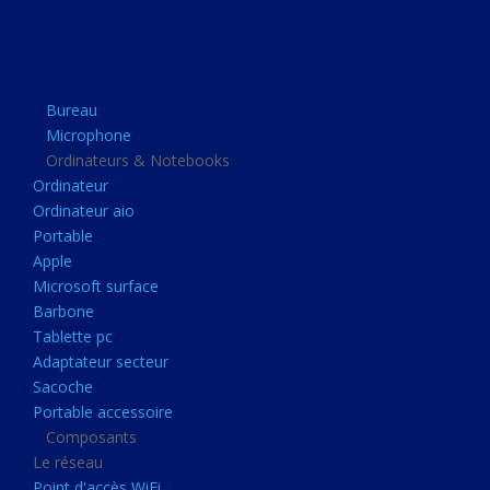
Apple
Microsoft surface
Barbone
Bureau
Tablette pc
Microphone
Adaptateur secteur
Ordinateurs & Notebooks
Ordinateur
Sacoche
Ordinateur aio
Portable accessoire
Portable
Composants
Apple
Microsoft surface
Le réseau
Barbone
Point d'accès WiFi
Tablette pc
Adaptateur secteur
Cpl
Sacoche
Reseaux
Portable accessoire
Boitiers
Composants
Le réseau
Boitier
Point d'accès WiFi