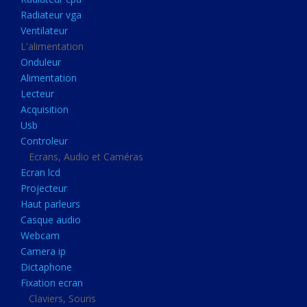
Disque dur portable
Radiateur vga
Disque dur externe
Ventilateur
L'alimentation
Mémoire usb
Onduleur
Mémoire appareil photo
Alimentation
Lecteur
Sauvegarde
Acquisition
Graveur dvd
Usb
Refroidissement
Controleur
Ecrans, Audio et Caméras
Radiateur cpu
Ecran lcd
Radiateur vga
Projecteur
Haut parleurs
Ventilateur
Casque audio
L'alimentation
Webcam
Onduleur
Camera ip
Dictaphone
Alimentation
Fixation ecran
Lecteur
Claviers, Souris