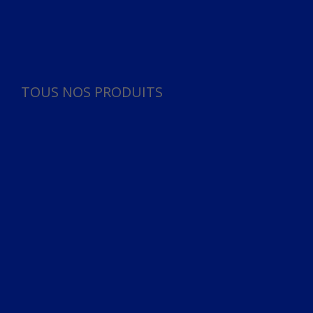
Panneau de gestion des cookies
TOUS NOS PRODUITS
TOUS NOS PRODUITS
Bureau
Microphone
Ordinateurs & Notebooks
Ordinateur
Ordinateur aio
Portable