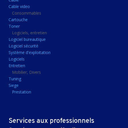
Clavier gamer
Cable video
Clavier
Consommables
Cartouche
Souris sans fils
Toner
Souris gamer
Logiciels, entretien
Logiciel bureautique
Souris
Logiciel sécurité
Joystick
Système d'exploitation
Tapis gamer
Logiciels
Entretien
Tapis souris
Mobilier, Divers
Imprimantes et scanners
Tuning
Siege
Imprimante jet d'encre
Prestation
Imprimante laser
Multifonction
Multifonction laser
Services aux professionnels
Scanner