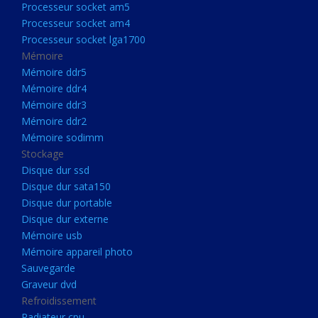
Processeur socket am5
Processeurs
Processeur socket am4
Processeur Socket LGA1851
Processeur socket lga1700
Processeur socket am5
Mémoire
Mémoire ddr5
Processeur socket am4
Mémoire ddr4
Processeur socket lga1700
Mémoire ddr3
Mémoire ddr2
Mémoire
Mémoire sodimm
Mémoire ddr5
Stockage
Mémoire ddr4
Disque dur ssd
Disque dur sata150
Mémoire ddr3
Disque dur portable
Mémoire ddr2
Disque dur externe
Mémoire sodimm
Mémoire usb
Mémoire appareil photo
Stockage
Sauvegarde
Disque dur ssd
Graveur dvd
Refroidissement
Disque dur sata150
Radiateur cpu