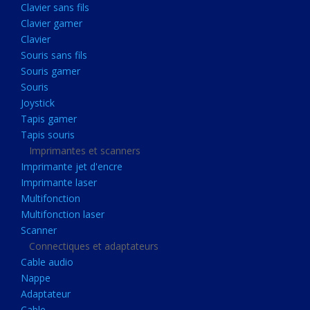
Clavier sans fils
Acquisition
Clavier gamer
Usb
Clavier
Controleur
Souris sans fils
Souris gamer
Ecrans, Audio et Caméras
Souris
Ecran lcd
Joystick
Projecteur
Tapis gamer
Tapis souris
Haut parleurs
Imprimantes et scanners
Casque audio
Imprimante jet d'encre
Imprimante laser
Webcam
Multifonction
Camera ip
Multifonction laser
Dictaphone
Scanner
Connectiques et adaptateurs
Fixation ecran
Cable audio
Claviers, Souris
Nappe
Adaptateur
Clavier sans fils
Cable