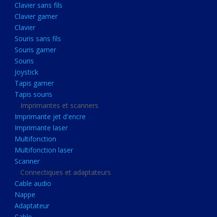
Clavier sans fils
Acquisition
Clavier gamer
Usb
Clavier
Controleur
Souris sans fils
Souris gamer
Ecrans, Audio et Caméras
Souris
Ecran lcd
Joystick
Projecteur
Tapis gamer
Tapis souris
Haut parleurs
Imprimantes et scanners
Casque audio
Imprimante jet d'encre
Imprimante laser
Webcam
Multifonction
Camera ip
Multifonction laser
Dictaphone
Scanner
Connectiques et adaptateurs
Fixation ecran
Cable audio
Claviers, Souris
Nappe
Adaptateur
Clavier sans fils
Cable