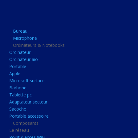
Apple
Microsoft surface
Barbone
Bureau
Tablette pc
Microphone
Adaptateur secteur
Ordinateurs & Notebooks
Ordinateur
Sacoche
Ordinateur aio
Portable accessoire
Portable
Composants
Apple
Microsoft surface
Le réseau
Barbone
Point d'accès WiFi
Tablette pc
Adaptateur secteur
Cpl
Sacoche
Reseaux
Portable accessoire
Boitiers
Composants
Le réseau
Boitier
Point d'accès WiFi