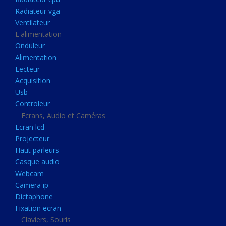
Disque dur portable
Radiateur vga
Disque dur externe
Ventilateur
L'alimentation
Mémoire usb
Onduleur
Mémoire appareil photo
Alimentation
Lecteur
Sauvegarde
Acquisition
Graveur dvd
Usb
Refroidissement
Controleur
Ecrans, Audio et Caméras
Radiateur cpu
Ecran lcd
Radiateur vga
Projecteur
Haut parleurs
Ventilateur
Casque audio
L'alimentation
Webcam
Onduleur
Camera ip
Dictaphone
Alimentation
Fixation ecran
Lecteur
Claviers, Souris