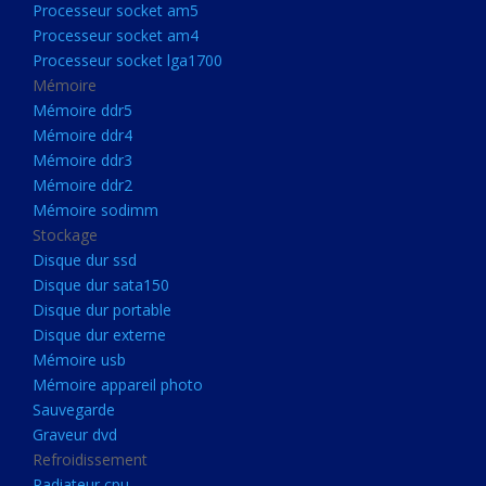
Processeur socket am5
Processeurs
Processeur socket am4
Processeur Socket LGA1851
Processeur socket lga1700
Processeur socket am5
Mémoire
Mémoire ddr5
Processeur socket am4
Mémoire ddr4
Processeur socket lga1700
Mémoire ddr3
Mémoire ddr2
Mémoire
Mémoire sodimm
Mémoire ddr5
Stockage
Mémoire ddr4
Disque dur ssd
Disque dur sata150
Mémoire ddr3
Disque dur portable
Mémoire ddr2
Disque dur externe
Mémoire sodimm
Mémoire usb
Mémoire appareil photo
Stockage
Sauvegarde
Disque dur ssd
Graveur dvd
Refroidissement
Disque dur sata150
Radiateur cpu