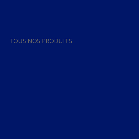
Panneau de gestion des cookies
TOUS NOS PRODUITS
TOUS NOS PRODUITS
Bureau
Microphone
Ordinateurs & Notebooks
Ordinateur
Ordinateur aio
Portable