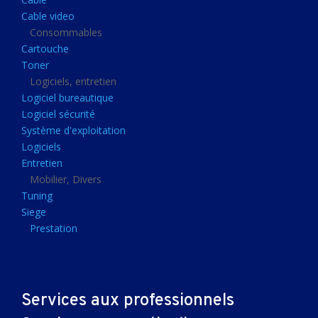
Clavier gamer
Cable video
Clavier
Consommables
Cartouche
Souris sans fils
Toner
Souris gamer
Logiciels, entretien
Logiciel bureautique
Souris
Logiciel sécurité
Joystick
Système d'exploitation
Tapis gamer
Logiciels
Entretien
Tapis souris
Mobilier, Divers
Imprimantes et scanners
Tuning
Siege
Imprimante jet d'encre
Prestation
Imprimante laser
Multifonction
Multifonction laser
Services aux professionnels
Scanner