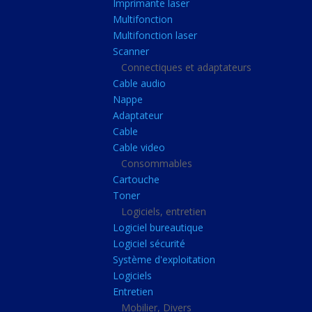
Imprimante laser
Casque audio
Multifonction
Webcam
Multifonction laser
Scanner
Camera ip
Connectiques et adaptateurs
Dictaphone
Cable audio
Fixation ecran
Nappe
Adaptateur
Claviers, Souris
Cable
Clavier sans fils
Cable video
Consommables
Clavier gamer
Cartouche
Clavier
Toner
Souris sans fils
Logiciels, entretien
Logiciel bureautique
Souris gamer
Logiciel sécurité
Souris
Système d'exploitation
Logiciels
Joystick
Entretien
Tapis gamer
Mobilier, Divers