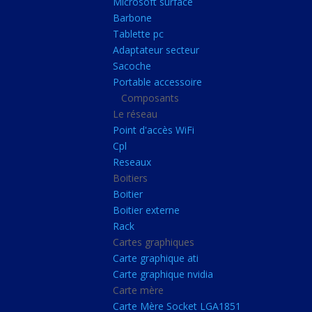
Microsoft surface
Portable accessoire
Barbone
Composants
Tablette pc
Adaptateur secteur
Le réseau
Sacoche
Point d'accès WiFi
Portable accessoire
Composants
Cpl
Le réseau
Reseaux
Point d'accès WiFi
Boitiers
Cpl
Reseaux
Boitier
Boitiers
Boitier externe
Boitier
Rack
Boitier externe
Rack
Cartes graphiques
Cartes graphiques
Carte graphique ati
Carte graphique ati
Carte graphique nvidia
Carte graphique nvidi
Carte mère
Carte mère
Carte Mère Socket LGA1851