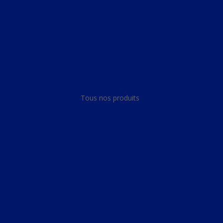
Panneau de gestion des cookies
Tous nos produits
Tous nos produits