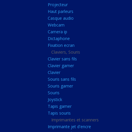
Radiateur cpu
Projecteur
Haut parleurs
Radiateur vga
Casque audio
Ventilateur
Webcam
Camera ip
L'alimentation
Dictaphone
Onduleur
Fixation ecran
Alimentation
Claviers, Souris
Clavier sans fils
Lecteur
Clavier gamer
Acquisition
Clavier
Souris sans fils
Usb
Souris gamer
Controleur
Souris
Ecrans, Audio et C
Joystick
Tapis gamer
Ecran lcd
Tapis souris
Projecteur
Imprimantes et scanners
Haut parleurs
Imprimante jet d'encre