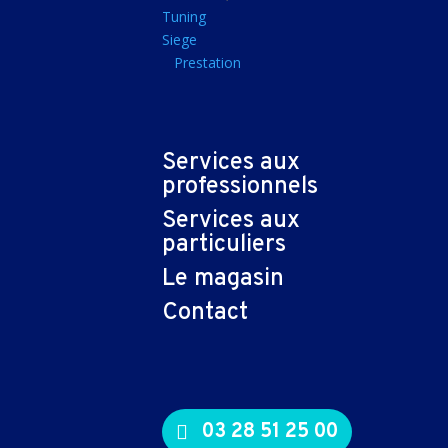
Tapis souris
Tuning
Siege
Imprimantes et sca
Prestation
Imprimante jet d'encr
Imprimante laser
Multifonction
Services aux
Multifonction laser
professionnels
Scanner
Services aux
Connectiques et ad
particuliers
Cable audio
Le magasin
Nappe
Contact
Adaptateur
Cable
Cable video
03 28 51 25 00
Consommables