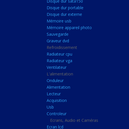
Disque dur sata150
Mémoire ddr4
Disque dur portable
Mémoire ddr3
Disque dur externe
Mémoire usb
Mémoire ddr2
Mémoire appareil photo
Mémoire sodimm
Sauvegarde
Stockage
Graveur dvd
Refroidissement
Disque dur ssd
Radiateur cpu
Disque dur sata150
Radiateur vga
Ventilateur
Disque dur portable
L'alimentation
Disque dur externe
Onduleur
Mémoire usb
Alimentation
Lecteur
Mémoire appareil pho
Acquisition
Sauvegarde
Usb
Controleur
Graveur dvd
Ecrans, Audio et Caméras
Refroidissement
Ecran lcd