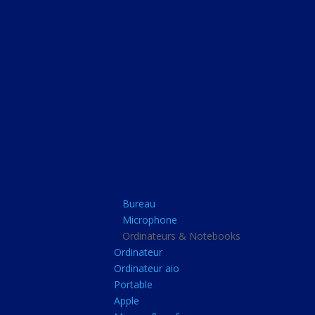
Bureau
Microphone
Ordinateurs & Note
Ordinateur
Ordinateur aio
Portable
Apple
Bureau
Microsoft surface
Microphone
Barbone
Ordinateurs & Notebooks
Ordinateur
Tablette pc
Ordinateur aio
Adaptateur secteur
Portable
Apple
Sacoche