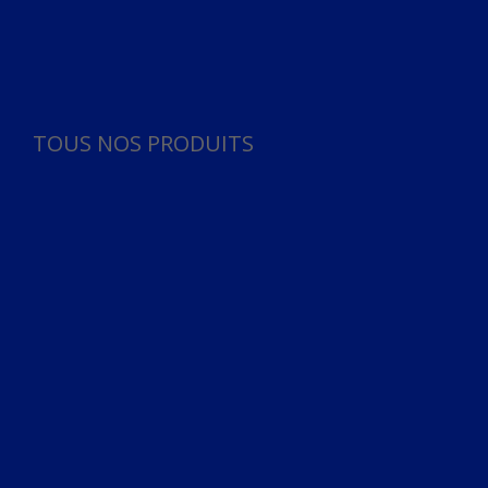
Panneau de gestion des cookies
TOUS NOS PRODUITS
TOUS NOS PRODUITS
Bureau
Microphone
Ordinateurs & Notebooks
Ordinateur
Ordinateur aio
Portable