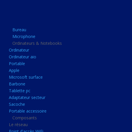
Apple
Microsoft surface
Barbone
Bureau
Tablette pc
Microphone
Adaptateur secteur
Ordinateurs & Notebooks
Ordinateur
Sacoche
Ordinateur aio
Portable accessoire
Portable
Composants
Apple
Microsoft surface
Le réseau
Barbone
Point d'accès WiFi
Tablette pc
Adaptateur secteur
Cpl
Sacoche
Reseaux
Portable accessoire
Boitiers
Composants
Le réseau
Boitier
Point d'accès WiFi