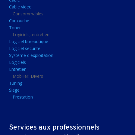
Clavier gamer
Cable video
Clavier
Consommables
Cartouche
Souris sans fils
Toner
Souris gamer
Logiciels, entretien
Logiciel bureautique
Souris
Logiciel sécurité
Joystick
Système d'exploitation
Tapis gamer
Logiciels
Entretien
Tapis souris
Mobilier, Divers
Imprimantes et scanners
Tuning
Siege
Imprimante jet d'encre
Prestation
Imprimante laser
Multifonction
Multifonction laser
Services aux professionnels
Scanner