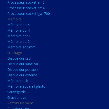
Processeur socket am5
Processeurs
Processeur socket am4
Processeur Socket LGA1851
Processeur socket lga1700
Processeur socket am5
Mémoire
Mémoire ddr5
Processeur socket am4
Mémoire ddr4
Processeur socket lga1700
Mémoire ddr3
Mémoire ddr2
Mémoire
Mémoire sodimm
Mémoire ddr5
Stockage
Mémoire ddr4
Disque dur ssd
Disque dur sata150
Mémoire ddr3
Disque dur portable
Mémoire ddr2
Disque dur externe
Mémoire sodimm
Mémoire usb
Mémoire appareil photo
Stockage
Sauvegarde
Disque dur ssd
Graveur dvd
Refroidissement
Disque dur sata150
Radiateur cpu