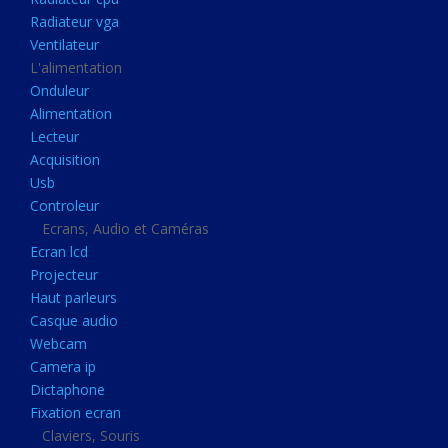
Disque dur portable
Radiateur vga
Disque dur externe
Ventilateur
L'alimentation
Mémoire usb
Onduleur
Mémoire appareil photo
Alimentation
Lecteur
Sauvegarde
Acquisition
Graveur dvd
Usb
Refroidissement
Controleur
Ecrans, Audio et Caméras
Radiateur cpu
Ecran lcd
Radiateur vga
Projecteur
Haut parleurs
Ventilateur
Casque audio
L'alimentation
Webcam
Onduleur
Camera ip
Dictaphone
Alimentation
Fixation ecran
Lecteur
Claviers, Souris