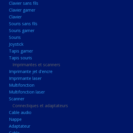
Clavier sans fils
Acquisition
Clavier gamer
Usb
Clavier
Controleur
Souris sans fils
Souris gamer
Ecrans, Audio et Caméras
Souris
Ecran lcd
Joystick
Projecteur
Tapis gamer
Tapis souris
Haut parleurs
Imprimantes et scanners
Casque audio
Imprimante jet d'encre
Imprimante laser
Webcam
Multifonction
Camera ip
Multifonction laser
Dictaphone
Scanner
Connectiques et adaptateurs
Fixation ecran
Cable audio
Claviers, Souris
Nappe
Adaptateur
Clavier sans fils
Cable