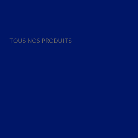
Panneau de gestion des cookies
TOUS NOS PRODUITS
TOUS NOS PRODUITS
Bureau
Microphone
Ordinateurs & Notebooks
Ordinateur
Ordinateur aio
Portable