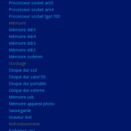
Processeur socket am5
Processeurs
Processeur socket am4
Processeur Socket LGA1851
Processeur socket lga1700
Processeur socket am5
Mémoire
Mémoire ddr5
Processeur socket am4
Mémoire ddr4
Processeur socket lga1700
Mémoire ddr3
Mémoire ddr2
Mémoire
Mémoire sodimm
Mémoire ddr5
Stockage
Mémoire ddr4
Disque dur ssd
Disque dur sata150
Mémoire ddr3
Disque dur portable
Mémoire ddr2
Disque dur externe
Mémoire sodimm
Mémoire usb
Mémoire appareil photo
Stockage
Sauvegarde
Disque dur ssd
Graveur dvd
Refroidissement
Disque dur sata150
Radiateur cpu