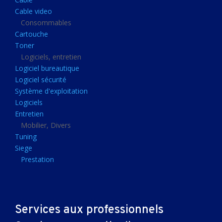
Clavier gamer
Cable video
Clavier
Consommables
Cartouche
Souris sans fils
Toner
Souris gamer
Logiciels, entretien
Logiciel bureautique
Souris
Logiciel sécurité
Joystick
Système d'exploitation
Tapis gamer
Logiciels
Entretien
Tapis souris
Mobilier, Divers
Imprimantes et scanners
Tuning
Siege
Imprimante jet d'encre
Prestation
Imprimante laser
Multifonction
Multifonction laser
Services aux professionnels
Scanner