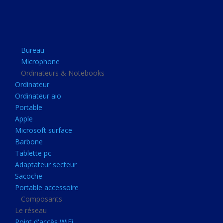
Apple
Microsoft surface
Barbone
Bureau
Tablette pc
Microphone
Adaptateur secteur
Ordinateurs & Notebooks
Ordinateur
Sacoche
Ordinateur aio
Portable accessoire
Portable
Composants
Apple
Microsoft surface
Le réseau
Barbone
Point d'accès WiFi
Tablette pc
Adaptateur secteur
Cpl
Sacoche
Reseaux
Portable accessoire
Boitiers
Composants
Le réseau
Boitier
Point d'accès WiFi