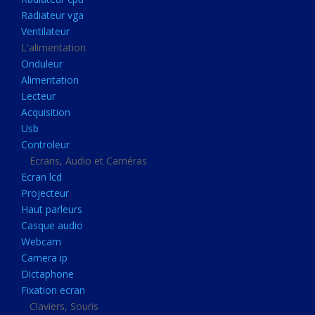
Disque dur portable
Radiateur vga
Disque dur externe
Ventilateur
L'alimentation
Mémoire usb
Onduleur
Mémoire appareil photo
Alimentation
Lecteur
Sauvegarde
Acquisition
Graveur dvd
Usb
Refroidissement
Controleur
Ecrans, Audio et Caméras
Radiateur cpu
Ecran lcd
Radiateur vga
Projecteur
Haut parleurs
Ventilateur
Casque audio
L'alimentation
Webcam
Onduleur
Camera ip
Dictaphone
Alimentation
Fixation ecran
Lecteur
Claviers, Souris