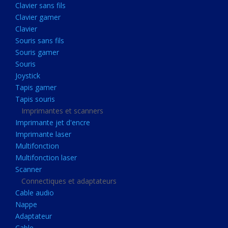
Clavier sans fils
Acquisition
Clavier gamer
Usb
Clavier
Controleur
Souris sans fils
Souris gamer
Ecrans, Audio et Caméras
Souris
Ecran lcd
Joystick
Projecteur
Tapis gamer
Tapis souris
Haut parleurs
Imprimantes et scanners
Casque audio
Imprimante jet d'encre
Imprimante laser
Webcam
Multifonction
Camera ip
Multifonction laser
Dictaphone
Scanner
Connectiques et adaptateurs
Fixation ecran
Cable audio
Claviers, Souris
Nappe
Adaptateur
Clavier sans fils
Cable