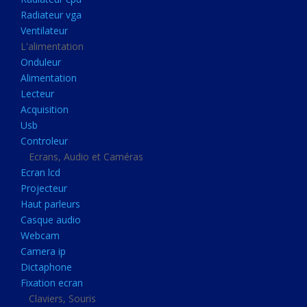
Disque dur portable
Radiateur vga
Disque dur externe
Ventilateur
L'alimentation
Mémoire usb
Onduleur
Mémoire appareil photo
Alimentation
Lecteur
Sauvegarde
Acquisition
Graveur dvd
Usb
Refroidissement
Controleur
Ecrans, Audio et Caméras
Radiateur cpu
Ecran lcd
Radiateur vga
Projecteur
Haut parleurs
Ventilateur
Casque audio
L'alimentation
Webcam
Onduleur
Camera ip
Dictaphone
Alimentation
Fixation ecran
Lecteur
Claviers, Souris