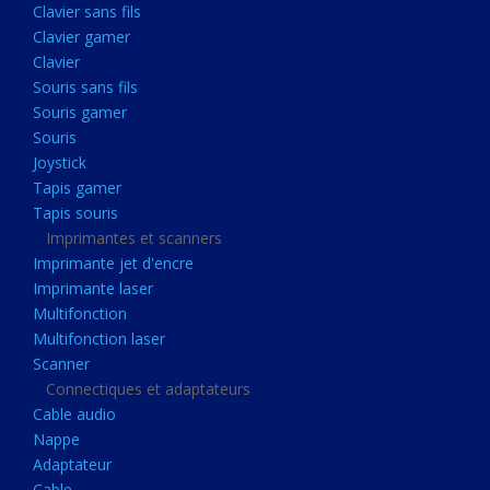
Clavier sans fils
Acquisition
Clavier gamer
Usb
Clavier
Controleur
Souris sans fils
Souris gamer
Ecrans, Audio et Caméras
Souris
Ecran lcd
Joystick
Projecteur
Tapis gamer
Tapis souris
Haut parleurs
Imprimantes et scanners
Casque audio
Imprimante jet d'encre
Imprimante laser
Webcam
Multifonction
Camera ip
Multifonction laser
Dictaphone
Scanner
Connectiques et adaptateurs
Fixation ecran
Cable audio
Claviers, Souris
Nappe
Adaptateur
Clavier sans fils
Cable