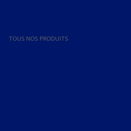
Panneau de gestion des cookies
TOUS NOS PRODUITS
TOUS NOS PRODUITS
Bureau
Microphone
Ordinateurs & Notebooks
Ordinateur
Ordinateur aio
Portable