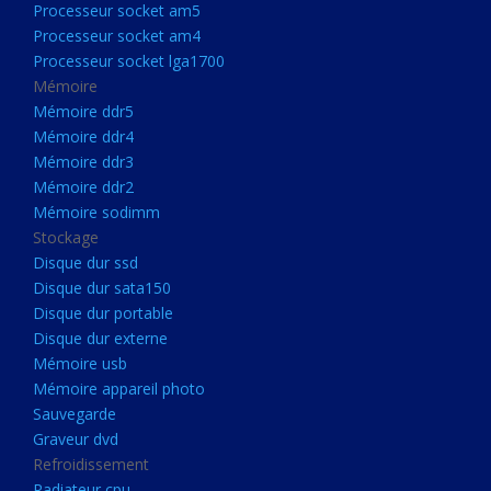
Processeur socket am5
Processeurs
Processeur socket am4
Processeur Socket LGA1851
Processeur socket lga1700
Processeur socket am5
Mémoire
Mémoire ddr5
Processeur socket am4
Mémoire ddr4
Processeur socket lga1700
Mémoire ddr3
Mémoire ddr2
Mémoire
Mémoire sodimm
Mémoire ddr5
Stockage
Mémoire ddr4
Disque dur ssd
Disque dur sata150
Mémoire ddr3
Disque dur portable
Mémoire ddr2
Disque dur externe
Mémoire sodimm
Mémoire usb
Mémoire appareil photo
Stockage
Sauvegarde
Disque dur ssd
Graveur dvd
Refroidissement
Disque dur sata150
Radiateur cpu