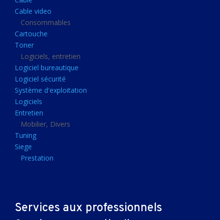
Clavier gamer
Cable video
Clavier
Consommables
Cartouche
Souris sans fils
Toner
Souris gamer
Logiciels, entretien
Logiciel bureautique
Souris
Logiciel sécurité
Joystick
Système d'exploitation
Tapis gamer
Logiciels
Entretien
Tapis souris
Mobilier, Divers
Imprimantes et scanners
Tuning
Siege
Imprimante jet d'encre
Prestation
Imprimante laser
Multifonction
Multifonction laser
Services aux professionnels
Scanner