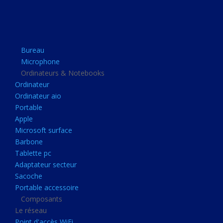
Apple
Microsoft surface
Barbone
Bureau
Tablette pc
Microphone
Adaptateur secteur
Ordinateurs & Notebooks
Ordinateur
Sacoche
Ordinateur aio
Portable accessoire
Portable
Composants
Apple
Microsoft surface
Le réseau
Barbone
Point d'accès WiFi
Tablette pc
Adaptateur secteur
Cpl
Sacoche
Reseaux
Portable accessoire
Boitiers
Composants
Le réseau
Boitier
Point d'accès WiFi