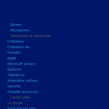
Apple
Microsoft surface
Barbone
Bureau
Tablette pc
Microphone
Adaptateur secteur
Ordinateurs & Notebooks
Ordinateur
Sacoche
Ordinateur aio
Portable accessoire
Portable
Composants
Apple
Microsoft surface
Le réseau
Barbone
Point d'accès WiFi
Tablette pc
Adaptateur secteur
Cpl
Sacoche
Reseaux
Portable accessoire
Boitiers
Composants
Le réseau
Boitier
Point d'accès WiFi