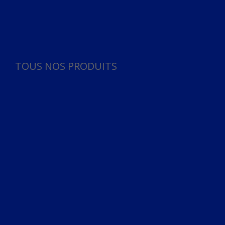
Panneau de gestion des cookies
TOUS NOS PRODUITS
TOUS NOS PRODUITS
Bureau
Microphone
Ordinateurs & Notebooks
Ordinateur
Ordinateur aio
Portable