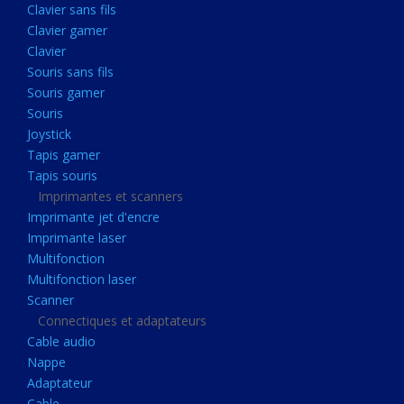
Clavier sans fils
Acquisition
Clavier gamer
Usb
Clavier
Controleur
Souris sans fils
Souris gamer
Ecrans, Audio et Caméras
Souris
Ecran lcd
Joystick
Projecteur
Tapis gamer
Tapis souris
Haut parleurs
Imprimantes et scanners
Casque audio
Imprimante jet d'encre
Imprimante laser
Webcam
Multifonction
Camera ip
Multifonction laser
Dictaphone
Scanner
Connectiques et adaptateurs
Fixation ecran
Cable audio
Claviers, Souris
Nappe
Adaptateur
Clavier sans fils
Cable