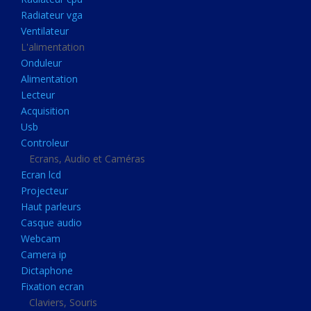
Disque dur portable
Radiateur vga
Disque dur externe
Ventilateur
L'alimentation
Mémoire usb
Onduleur
Mémoire appareil photo
Alimentation
Lecteur
Sauvegarde
Acquisition
Graveur dvd
Usb
Refroidissement
Controleur
Ecrans, Audio et Caméras
Radiateur cpu
Ecran lcd
Radiateur vga
Projecteur
Haut parleurs
Ventilateur
Casque audio
L'alimentation
Webcam
Onduleur
Camera ip
Dictaphone
Alimentation
Fixation ecran
Lecteur
Claviers, Souris