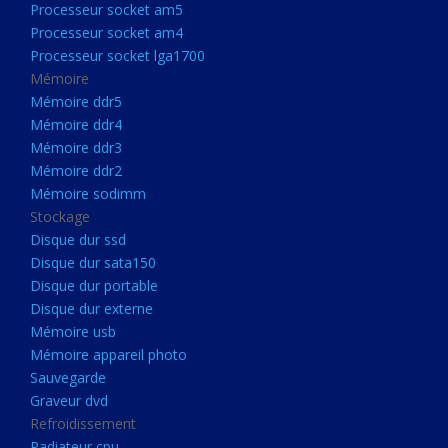
Processeur socket am5
Processeurs
Processeur socket am4
Processeur Socket LGA1851
Processeur socket lga1700
Processeur socket am5
Mémoire
Mémoire ddr5
Processeur socket am4
Mémoire ddr4
Processeur socket lga1700
Mémoire ddr3
Mémoire ddr2
Mémoire
Mémoire sodimm
Mémoire ddr5
Stockage
Mémoire ddr4
Disque dur ssd
Disque dur sata150
Mémoire ddr3
Disque dur portable
Mémoire ddr2
Disque dur externe
Mémoire sodimm
Mémoire usb
Mémoire appareil photo
Stockage
Sauvegarde
Disque dur ssd
Graveur dvd
Refroidissement
Disque dur sata150
Radiateur cpu