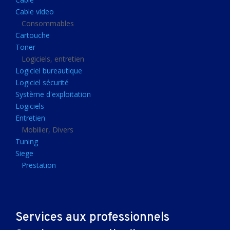
Clavier gamer
Cable video
Clavier
Consommables
Cartouche
Souris sans fils
Toner
Souris gamer
Logiciels, entretien
Logiciel bureautique
Souris
Logiciel sécurité
Joystick
Système d'exploitation
Tapis gamer
Logiciels
Entretien
Tapis souris
Mobilier, Divers
Imprimantes et scanners
Tuning
Siege
Imprimante jet d'encre
Prestation
Imprimante laser
Multifonction
Multifonction laser
Services aux professionnels
Scanner