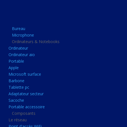
Apple
Microsoft surface
Barbone
Bureau
Tablette pc
Microphone
Adaptateur secteur
Ordinateurs & Notebooks
Ordinateur
Sacoche
Ordinateur aio
Portable accessoire
Portable
Composants
Apple
Microsoft surface
Le réseau
Barbone
Point d'accès WiFi
Tablette pc
Adaptateur secteur
Cpl
Sacoche
Reseaux
Portable accessoire
Boitiers
Composants
Le réseau
Boitier
Point d'accès WiFi