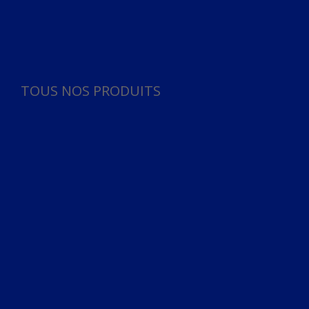
Panneau de gestion des cookies
TOUS NOS PRODUITS
TOUS NOS PRODUITS
Bureau
Microphone
Ordinateurs & Notebooks
Ordinateur
Ordinateur aio
Portable