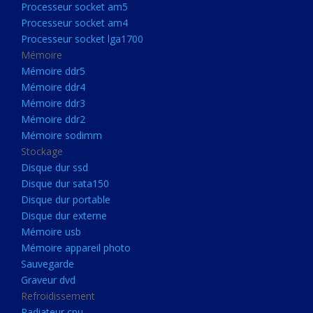
Processeur socket am5
Processeurs
Processeur socket am4
Processeur Socket LGA1851
Processeur socket lga1700
Processeur socket am5
Mémoire
Mémoire ddr5
Processeur socket am4
Mémoire ddr4
Processeur socket lga1700
Mémoire ddr3
Mémoire ddr2
Mémoire
Mémoire sodimm
Mémoire ddr5
Stockage
Mémoire ddr4
Disque dur ssd
Disque dur sata150
Mémoire ddr3
Disque dur portable
Mémoire ddr2
Disque dur externe
Mémoire sodimm
Mémoire usb
Mémoire appareil photo
Stockage
Sauvegarde
Disque dur ssd
Graveur dvd
Refroidissement
Disque dur sata150
Radiateur cpu