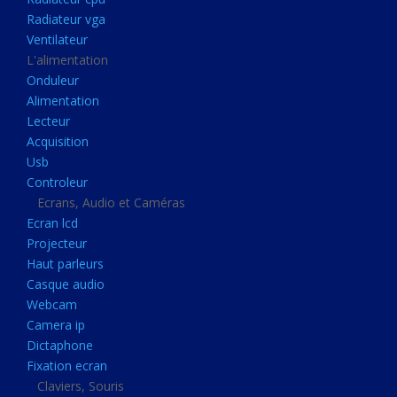
Disque dur portable
Radiateur vga
Disque dur externe
Ventilateur
L'alimentation
Mémoire usb
Onduleur
Mémoire appareil photo
Alimentation
Lecteur
Sauvegarde
Acquisition
Graveur dvd
Usb
Refroidissement
Controleur
Ecrans, Audio et Caméras
Radiateur cpu
Ecran lcd
Radiateur vga
Projecteur
Haut parleurs
Ventilateur
Casque audio
L'alimentation
Webcam
Onduleur
Camera ip
Dictaphone
Alimentation
Fixation ecran
Lecteur
Claviers, Souris