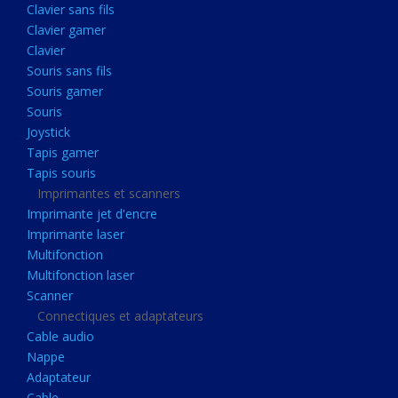
Clavier sans fils
Acquisition
Clavier gamer
Usb
Clavier
Controleur
Souris sans fils
Souris gamer
Ecrans, Audio et Caméras
Souris
Ecran lcd
Joystick
Projecteur
Tapis gamer
Tapis souris
Haut parleurs
Imprimantes et scanners
Casque audio
Imprimante jet d'encre
Imprimante laser
Webcam
Multifonction
Camera ip
Multifonction laser
Dictaphone
Scanner
Connectiques et adaptateurs
Fixation ecran
Cable audio
Claviers, Souris
Nappe
Adaptateur
Clavier sans fils
Cable