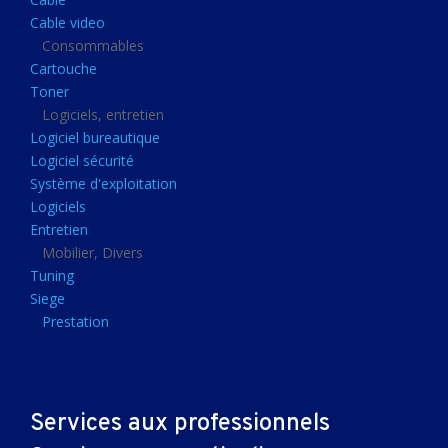
Clavier gamer
Cable video
Clavier
Consommables
Cartouche
Souris sans fils
Toner
Souris gamer
Logiciels, entretien
Logiciel bureautique
Souris
Logiciel sécurité
Joystick
Système d'exploitation
Tapis gamer
Logiciels
Entretien
Tapis souris
Mobilier, Divers
Imprimantes et scanners
Tuning
Siege
Imprimante jet d'encre
Prestation
Imprimante laser
Multifonction
Multifonction laser
Services aux professionnels
Scanner