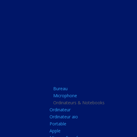
Bureau
Microphone
Ordinateurs & Note
Ordinateur
Ordinateur aio
Portable
Apple
Bureau
Microsoft surface
Microphone
Barbone
Ordinateurs & Notebooks
Ordinateur
Tablette pc
Ordinateur aio
Adaptateur secteur
Portable
Apple
Sacoche