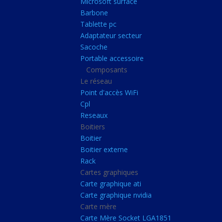
Microsoft surface
Portable accessoire
Barbone
Composants
Tablette pc
Adaptateur secteur
Le réseau
Sacoche
Point d'accès WiFi
Portable accessoire
Composants
Cpl
Le réseau
Reseaux
Point d'accès WiFi
Boitiers
Cpl
Reseaux
Boitier
Boitiers
Boitier externe
Boitier
Rack
Boitier externe
Rack
Cartes graphiques
Cartes graphiques
Carte graphique ati
Carte graphique ati
Carte graphique nvidia
Carte graphique nvidi
Carte mère
Carte mère
Carte Mère Socket LGA1851