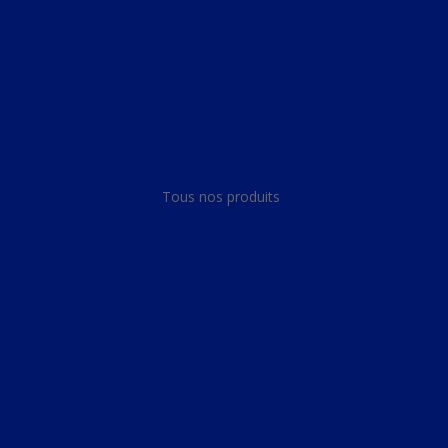
Panneau de gestion des cookies
Tous nos produits
Tous nos produits