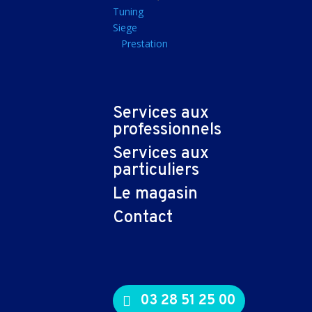
Tapis souris
Tuning
Siege
Imprimantes et sca
Prestation
Imprimante jet d'encr
Imprimante laser
Multifonction
Services aux
Multifonction laser
professionnels
Scanner
Services aux
Connectiques et ad
particuliers
Cable audio
Le magasin
Nappe
Contact
Adaptateur
Cable
Cable video
03 28 51 25 00
Consommables