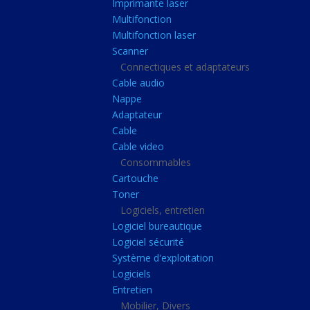
Imprimante laser
Casque audio
Multifonction
Webcam
Multifonction laser
Scanner
Camera ip
Connectiques et adaptateurs
Dictaphone
Cable audio
Fixation ecran
Nappe
Adaptateur
Claviers, Souris
Cable
Clavier sans fils
Cable video
Consommables
Clavier gamer
Cartouche
Clavier
Toner
Souris sans fils
Logiciels, entretien
Logiciel bureautique
Souris gamer
Logiciel sécurité
Souris
Système d'exploitation
Logiciels
Joystick
Entretien
Tapis gamer
Mobilier, Divers