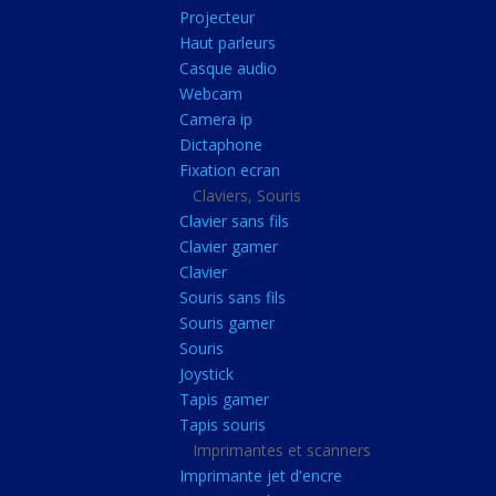
Radiateur cpu
Projecteur
Haut parleurs
Radiateur vga
Casque audio
Ventilateur
Webcam
Camera ip
L'alimentation
Dictaphone
Onduleur
Fixation ecran
Alimentation
Claviers, Souris
Clavier sans fils
Lecteur
Clavier gamer
Acquisition
Clavier
Souris sans fils
Usb
Souris gamer
Controleur
Souris
Ecrans, Audio et C
Joystick
Tapis gamer
Ecran lcd
Tapis souris
Projecteur
Imprimantes et scanners
Haut parleurs
Imprimante jet d'encre