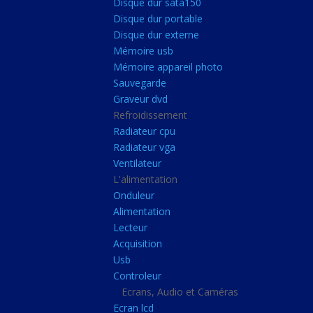
Disque dur sata150
Mémoire ddr4
Disque dur portable
Mémoire ddr3
Disque dur externe
Mémoire usb
Mémoire ddr2
Mémoire appareil photo
Mémoire sodimm
Sauvegarde
Stockage
Graveur dvd
Refroidissement
Disque dur ssd
Radiateur cpu
Disque dur sata150
Radiateur vga
Ventilateur
Disque dur portable
L'alimentation
Disque dur externe
Onduleur
Mémoire usb
Alimentation
Lecteur
Mémoire appareil pho
Acquisition
Sauvegarde
Usb
Controleur
Graveur dvd
Ecrans, Audio et Caméras
Refroidissement
Ecran lcd