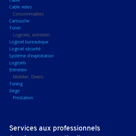
Clavier gamer
Cable video
Clavier
Consommables
Cartouche
Souris sans fils
Toner
Souris gamer
Logiciels, entretien
Logiciel bureautique
Souris
Logiciel sécurité
Joystick
Système d'exploitation
Tapis gamer
Logiciels
Entretien
Tapis souris
Mobilier, Divers
Imprimantes et scanners
Tuning
Siege
Imprimante jet d'encre
Prestation
Imprimante laser
Multifonction
Multifonction laser
Services aux professionnels
Scanner