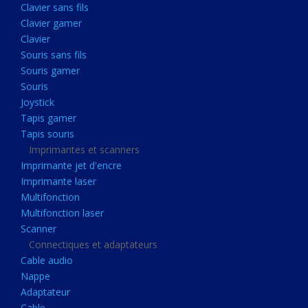
Clavier sans fils
Acquisition
Clavier gamer
Usb
Clavier
Controleur
Souris sans fils
Souris gamer
Ecrans, Audio et Caméras
Souris
Ecran lcd
Joystick
Projecteur
Tapis gamer
Tapis souris
Haut parleurs
Imprimantes et scanners
Casque audio
Imprimante jet d'encre
Imprimante laser
Webcam
Multifonction
Camera ip
Multifonction laser
Dictaphone
Scanner
Connectiques et adaptateurs
Fixation ecran
Cable audio
Claviers, Souris
Nappe
Adaptateur
Clavier sans fils
Cable