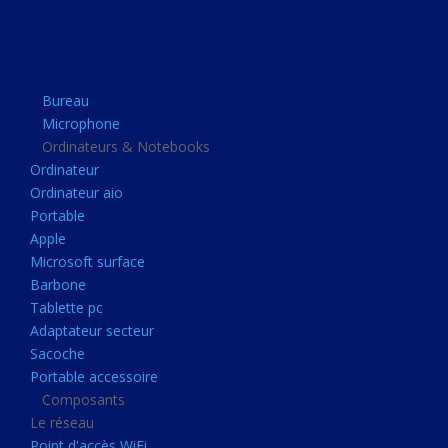
Apple
Microsoft surface
Barbone
Bureau
Tablette pc
Microphone
Adaptateur secteur
Ordinateurs & Notebooks
Ordinateur
Sacoche
Ordinateur aio
Portable accessoire
Portable
Composants
Apple
Microsoft surface
Le réseau
Barbone
Point d'accès WiFi
Tablette pc
Adaptateur secteur
Cpl
Sacoche
Reseaux
Portable accessoire
Boitiers
Composants
Le réseau
Boitier
Point d'accès WiFi