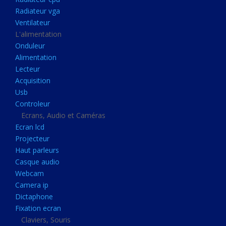
Disque dur portable
Radiateur vga
Disque dur externe
Ventilateur
L'alimentation
Mémoire usb
Onduleur
Mémoire appareil photo
Alimentation
Lecteur
Sauvegarde
Acquisition
Graveur dvd
Usb
Refroidissement
Controleur
Ecrans, Audio et Caméras
Radiateur cpu
Ecran lcd
Radiateur vga
Projecteur
Haut parleurs
Ventilateur
Casque audio
L'alimentation
Webcam
Onduleur
Camera ip
Dictaphone
Alimentation
Fixation ecran
Lecteur
Claviers, Souris