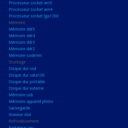
Processeur socket am5
Processeurs
Processeur socket am4
Processeur Socket LGA1851
Processeur socket lga1700
Processeur socket am5
Mémoire
Mémoire ddr5
Processeur socket am4
Mémoire ddr4
Processeur socket lga1700
Mémoire ddr3
Mémoire ddr2
Mémoire
Mémoire sodimm
Mémoire ddr5
Stockage
Mémoire ddr4
Disque dur ssd
Disque dur sata150
Mémoire ddr3
Disque dur portable
Mémoire ddr2
Disque dur externe
Mémoire sodimm
Mémoire usb
Mémoire appareil photo
Stockage
Sauvegarde
Disque dur ssd
Graveur dvd
Refroidissement
Disque dur sata150
Radiateur cpu