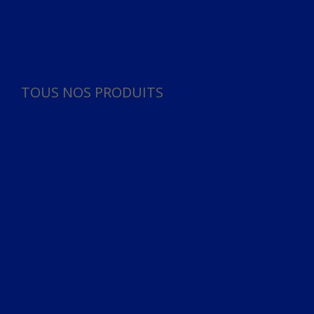
Panneau de gestion des cookies
TOUS NOS PRODUITS
TOUS NOS PRODUITS
Bureau
Microphone
Ordinateurs & Notebooks
Ordinateur
Ordinateur aio
Portable