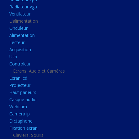
Disque dur portable
Radiateur vga
Disque dur externe
Ventilateur
L'alimentation
Mémoire usb
Onduleur
Mémoire appareil photo
Alimentation
Lecteur
Sauvegarde
Acquisition
Graveur dvd
Usb
Refroidissement
Controleur
Ecrans, Audio et Caméras
Radiateur cpu
Ecran lcd
Radiateur vga
Projecteur
Haut parleurs
Ventilateur
Casque audio
L'alimentation
Webcam
Onduleur
Camera ip
Dictaphone
Alimentation
Fixation ecran
Lecteur
Claviers, Souris