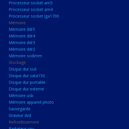
Processeur socket am5
Processeurs
Processeur socket am4
Processeur Socket LGA1851
Processeur socket lga1700
Processeur socket am5
Mémoire
Mémoire ddr5
Processeur socket am4
Mémoire ddr4
Processeur socket lga1700
Mémoire ddr3
Mémoire ddr2
Mémoire
Mémoire sodimm
Mémoire ddr5
Stockage
Mémoire ddr4
Disque dur ssd
Disque dur sata150
Mémoire ddr3
Disque dur portable
Mémoire ddr2
Disque dur externe
Mémoire sodimm
Mémoire usb
Mémoire appareil photo
Stockage
Sauvegarde
Disque dur ssd
Graveur dvd
Refroidissement
Disque dur sata150
Radiateur cpu