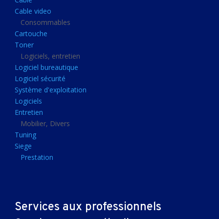
Clavier gamer
Cable video
Clavier
Consommables
Cartouche
Souris sans fils
Toner
Souris gamer
Logiciels, entretien
Logiciel bureautique
Souris
Logiciel sécurité
Joystick
Système d'exploitation
Tapis gamer
Logiciels
Entretien
Tapis souris
Mobilier, Divers
Imprimantes et scanners
Tuning
Siege
Imprimante jet d'encre
Prestation
Imprimante laser
Multifonction
Multifonction laser
Services aux professionnels
Scanner