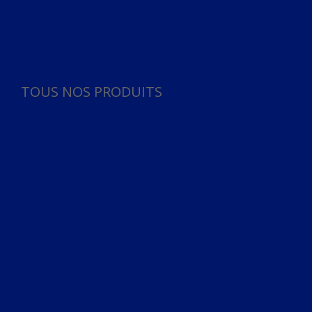
Panneau de gestion des cookies
TOUS NOS PRODUITS
TOUS NOS PRODUITS
Bureau
Microphone
Ordinateurs & Notebooks
Ordinateur
Ordinateur aio
Portable