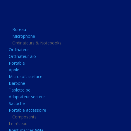
Apple
Microsoft surface
Barbone
Bureau
Tablette pc
Microphone
Adaptateur secteur
Ordinateurs & Notebooks
Ordinateur
Sacoche
Ordinateur aio
Portable accessoire
Portable
Composants
Apple
Microsoft surface
Le réseau
Barbone
Point d'accès WiFi
Tablette pc
Adaptateur secteur
Cpl
Sacoche
Reseaux
Portable accessoire
Boitiers
Composants
Le réseau
Boitier
Point d'accès WiFi