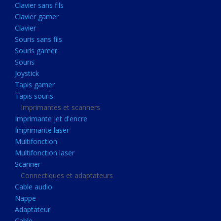
Clavier sans fils
Acquisition
Clavier gamer
Usb
Clavier
Controleur
Souris sans fils
Souris gamer
Ecrans, Audio et Caméras
Souris
Ecran lcd
Joystick
Projecteur
Tapis gamer
Tapis souris
Haut parleurs
Imprimantes et scanners
Casque audio
Imprimante jet d'encre
Imprimante laser
Webcam
Multifonction
Camera ip
Multifonction laser
Dictaphone
Scanner
Connectiques et adaptateurs
Fixation ecran
Cable audio
Claviers, Souris
Nappe
Adaptateur
Clavier sans fils
Cable