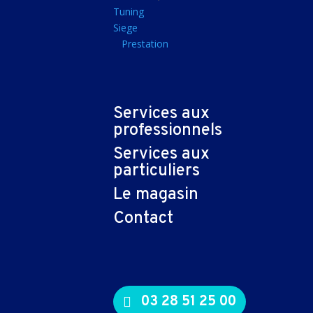
Tapis souris
Tuning
Siege
Imprimantes et sca
Prestation
Imprimante jet d'encr
Imprimante laser
Multifonction
Services aux
Multifonction laser
professionnels
Scanner
Services aux
Connectiques et ad
particuliers
Cable audio
Le magasin
Nappe
Contact
Adaptateur
Cable
Cable video
03 28 51 25 00
Consommables