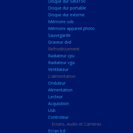
Disque dur sata150
Mémoire ddr4
Disque dur portable
Mémoire ddr3
Disque dur externe
Mémoire usb
Mémoire ddr2
Mémoire appareil photo
Mémoire sodimm
Sauvegarde
Stockage
Graveur dvd
Refroidissement
Disque dur ssd
Radiateur cpu
Disque dur sata150
Radiateur vga
Ventilateur
Disque dur portable
L'alimentation
Disque dur externe
Onduleur
Mémoire usb
Alimentation
Lecteur
Mémoire appareil pho
Acquisition
Sauvegarde
Usb
Controleur
Graveur dvd
Ecrans, Audio et Caméras
Refroidissement
Ecran lcd