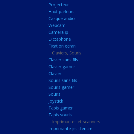
Radiateur cpu
Projecteur
Haut parleurs
Radiateur vga
Casque audio
Ventilateur
Webcam
Camera ip
L'alimentation
Dictaphone
Onduleur
Fixation ecran
Alimentation
Claviers, Souris
Clavier sans fils
Lecteur
Clavier gamer
Acquisition
Clavier
Souris sans fils
Usb
Souris gamer
Controleur
Souris
Ecrans, Audio et C
Joystick
Tapis gamer
Ecran lcd
Tapis souris
Projecteur
Imprimantes et scanners
Haut parleurs
Imprimante jet d'encre