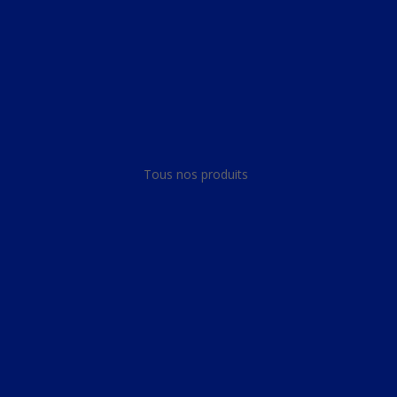
Panneau de gestion des cookies
Tous nos produits
Tous nos produits