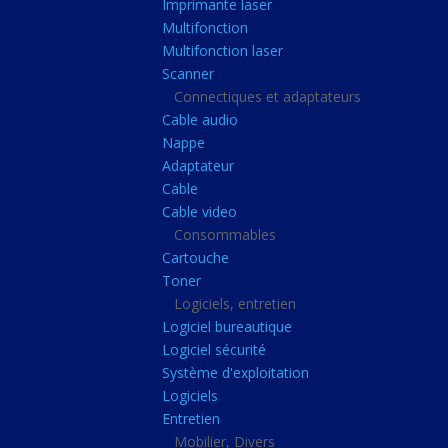
Imprimante laser
Casque audio
Multifonction
Webcam
Multifonction laser
Scanner
Camera ip
Connectiques et adaptateurs
Dictaphone
Cable audio
Fixation ecran
Nappe
Adaptateur
Claviers, Souris
Cable
Clavier sans fils
Cable video
Consommables
Clavier gamer
Cartouche
Clavier
Toner
Souris sans fils
Logiciels, entretien
Logiciel bureautique
Souris gamer
Logiciel sécurité
Souris
Système d'exploitation
Logiciels
Joystick
Entretien
Tapis gamer
Mobilier, Divers