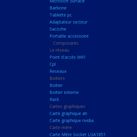
Microsoft surface
Portable accessoire
Barbone
Composants
Tablette pc
Adaptateur secteur
Le réseau
Sacoche
Point d'accès WiFi
Portable accessoire
Composants
Cpl
Le réseau
Reseaux
Point d'accès WiFi
Boitiers
Cpl
Reseaux
Boitier
Boitiers
Boitier externe
Boitier
Rack
Boitier externe
Rack
Cartes graphiques
Cartes graphiques
Carte graphique ati
Carte graphique ati
Carte graphique nvidia
Carte graphique nvidi
Carte mère
Carte mère
Carte Mère Socket LGA1851