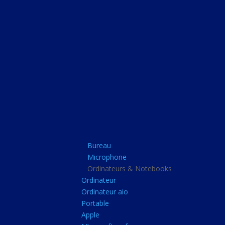
Bureau
Microphone
Ordinateurs & Note
Ordinateur
Ordinateur aio
Portable
Apple
Bureau
Microsoft surface
Microphone
Barbone
Ordinateurs & Notebooks
Ordinateur
Tablette pc
Ordinateur aio
Adaptateur secteur
Portable
Apple
Sacoche